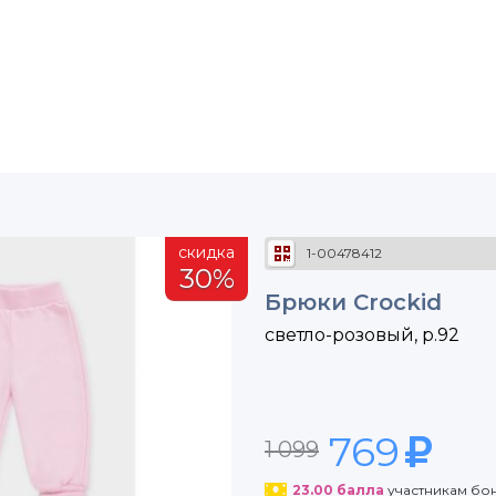
скидка
1-00478412
30%
Брюки Crockid
светло-розовый, р.92
769
1 099
23.00
балла
участникам бо