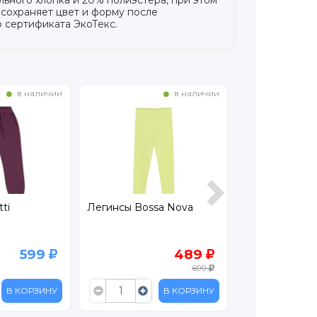
 сохраняет цвет и форму после
 сертификата ЭкоТекс.
в наличии
в наличии
ti
Легинсы Bossa Nova
Леггинсы Croc
599
489
699
В КОРЗИНУ
В КОРЗИНУ