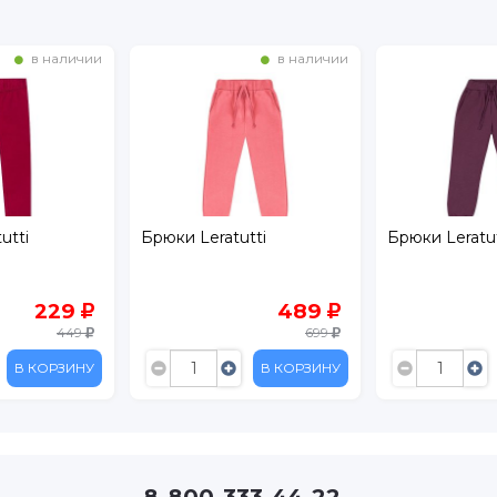
в наличии
в наличии
utti
Брюки Leratutti
Брюки Leratut
229
489
449
699
В КОРЗИНУ
В КОРЗИНУ
8-800-333-44-22