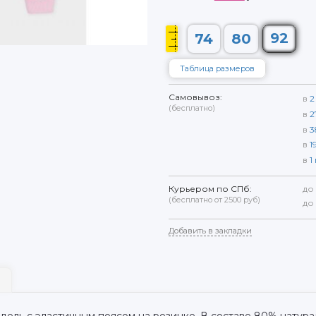
92
74
80
Таблица размеров
Самовывоз:
в
2
(бесплатно)
в
2
в
3
в
1
в
1
Курьером по СПб:
до
(бесплатно от 2500 руб)
до
Добавить в закладки
дель с эластичным поясом на резинке. В составе 80% натура