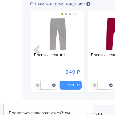
С этим товаром покупают
в наличии
в наличии
ola Aioli_lg
Лосины Leratutti
Лосины Lerat
559
349
799
В КОРЗИНУ
В КОРЗИНУ
Продолжая пользоваться сайтом,
О нас / About us
Контакты