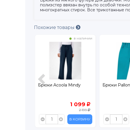
полиэстер ввязан внутрь по особой техно
многократных стирок. Все трикотажные п
Похожие товары
в наличии
в наличии
utti
Брюки Acoola Mindy
Брюки Pallon
349
1 099
2 199
В КОРЗИНУ
В КОРЗИНУ