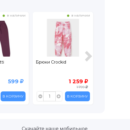
в наличии
в наличии
ti
Брюки Crockid
Лосины Leratu
599
1 259
1 799
В КОРЗИНУ
В КОРЗИНУ
Скачайте наше мобильное