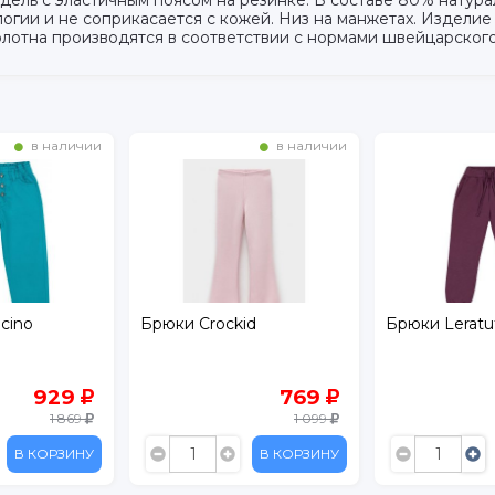
логии и не соприкасается с кожей. Низ на манжетах. Изделие
олотна производятся в соответствии с нормами швейцарского
в наличии
в наличии
cino
Брюки Crockid
Брюки Leratut
929
769
1 869
1 099
В КОРЗИНУ
В КОРЗИНУ