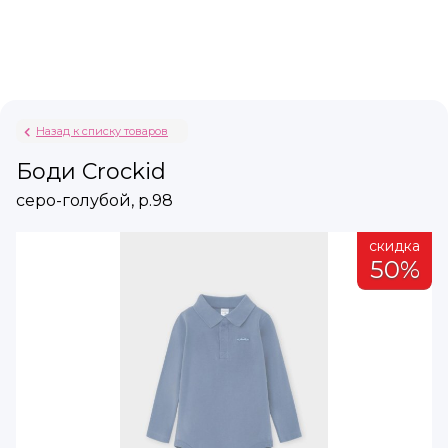
Назад к списку товаров
Боди Crockid
серо-голубой, р.98
а
скидка
%
50%