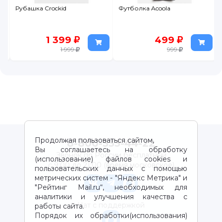
Рубашка Crockid
Футболка Acoola
1 399
499
1 999
999
Продолжая пользоваться сайтом,
8-800-333-44-22
Вы соглашаетесь на обработку
Звонок по России бесплатный
(использование) файлов cookies и
с 9:00 до 21:00 (время московское)
пользовательских данных с помощью
метрических систем - "Яндекс Метрика" и
"Рейтинг Mail.ru“, необходимых для
аналитики и улучшения качества с
Чат с поддержкой
работы сайта.
Порядок их обработки(использования)