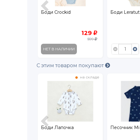
Боди Crockid
Боди Leratut
199
129
399
599
В КОРЗИНУ
НЕТ В НАЛИЧИИ
С этим товаром покупают
в наличии
на складе
eratutti
Боди Лапочка
Песочник Mi