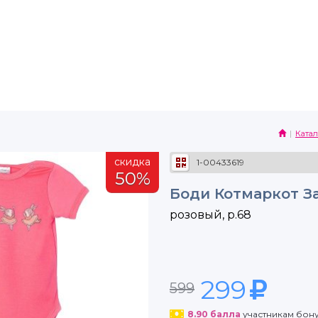
Катал
скидка
1-00433619
50%
Боди Котмаркот З
розовый, р.68
299
599
8.90
балла
участникам бон