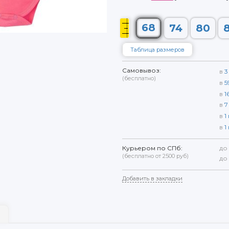
68
74
80
Таблица размеров
Самовывоз:
в
3
(бесплатно)
в
5
в
1
в
7
в
1
в
1
Курьером по СПб:
до
(бесплатно от 2500 руб)
до
Добавить в закладки