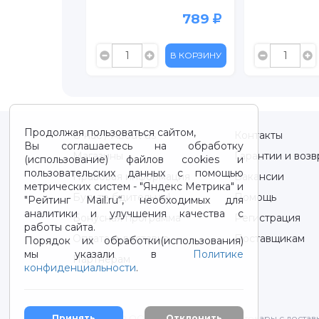
119
789
399
В КОРЗИНУ
В КОРЗИНУ
Продолжая пользоваться сайтом,
О нас / About us
Контакты
Вы соглашаетесь на обработку
Магазины
Гарантии и возв
(использование) файлов cookies и
пользовательских данных с помощью
Правовая информация
Вакансии
метрических систем - "Яндекс Метрика" и
Будьте бдительны!
Помощь
"Рейтинг Mail.ru“, необходимых для
аналитики и улучшения качества с
Бонусная программа
Регистрация
работы сайта.
Оплата и доставка
Поставщикам
Порядок их обработки(использования)
мы указали в
Политике
Партнерам
конфиденциальности
.
2012-2026 © ООО "ВОТОНЯ". Детские товары с достав
Принять
Отклонить