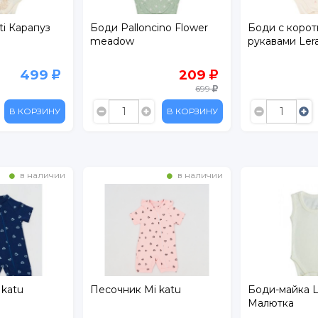
ti Карапуз
Боди Palloncino Flower
Боди с коро
meadow
рукавами Lera
499
209
699
В КОРЗИНУ
В КОРЗИНУ
в наличии
в наличии
 katu
Песочник Mi katu
Боди-майка Le
Малютка