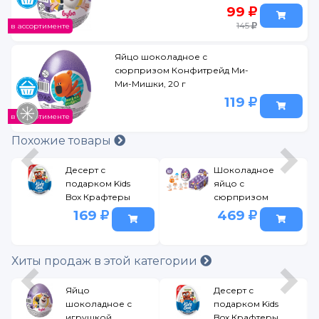
99
145
в ассортименте
Яйцо шоколадное с
сюрпризом Конфитрейд Ми-
Ми-Мишки, 20 г
119
в ассортименте
Похожие товары
Десерт с
Шоколадное
подарком Kids
яйцо с
Box Крафтеры
сюрпризом
Юни, Тумка,
Шоки-Токи
169
469
Владус и Леня,
XXL Буба 70 г
Фиксплей 20 г
фиолетовый
в ассорт.
Хиты продаж в этой категории
Яйцо
Десерт с
шоколадное с
подарком Kids
игрушкой
Box Крафтеры