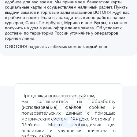
удобное для вас время. Мы принимаем банковские карты,
социальные карты и осуществляем наличный расчет. Пункты
выдачи заказов и торговые залы магазинов ВОТОНЯ ждут вас
в рабочее время. Если вы находитесь в зоне работы наших
курьеров, Санкт-Петербурге, Мурино и пос. Бугры, то можно
получить на дом в день оформления заказа. Об условиях
доставки по территории России уточняйте у операторов
горячей линии.
С ВОТОНЯ радовать любимых можно каждый день
Продолжая пользоваться сайтом,
8-800-333-44-22
Вы соглашаетесь на обработку
Звонок по России бесплатный
(использование) файлов cookies и
с 9:00 до 21:00 (время московское)
пользовательских данных с помощью
метрических систем - "Яндекс Метрика" и
"Рейтинг Mail.ru“, необходимых для
аналитики и улучшения качества с
Чат с поддержкой
работы сайта.