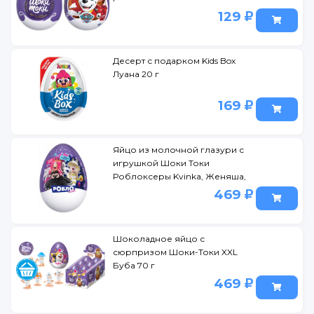
129
Десерт с подарком Kids Box
Луана 20 г
169
Яйцо из молочной глазури с
игрушкой Шоки Токи
Роблоксеры Kvinka, Женяша,
Коржик, Fil1Ktop, Бабка Шоу
469
Шоколадное яйцо с
сюрпризом Шоки-Токи XXL
Буба 70 г
469