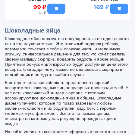
Конфитрейд
Юни, Тумка,
99
169
Буба Шоки-
Владус и Леня,
145
Токи 20 г в
Фиксплей 20 г
ассорт.
в ассорт.
Шоколадные яйца
Шоколадное яйцо пользуется популярностью не один десяток
лет и это неудивительно. Это отличный подарок ребенку,
потому что сочетает в себе и сладкую часть, и маленькую
игрушку. Универсальное решение для тех, кто хочет сделать
своему малышу сюрприз, подарить радость и яркие эмоции.
Приятным бонусом для взрослых будет доступная цена этого
десерта, благодаря чему можно не откладывать сюрприз в
долгий ящик и не ждать особого случая.
В интернет-магазин votonia.ru представлен широкий
ассортимент шоколадных яиц популярных производителей. У
нас есть классический киндер сюрприз, с которым
ассоциируют все шоколадные яйца в общем, шоколадные
шары чупа-чупс, которые по право завоевали любовь
маленьких сластён и их родителей, кидс бокс с героями
любимых мультфильмов… Все это по низким ценам,
несмотря на которые у нас регулярно проходят акции и
скидки.
На сайте votonia.ru вы сможете оформить и оплатить заказ в