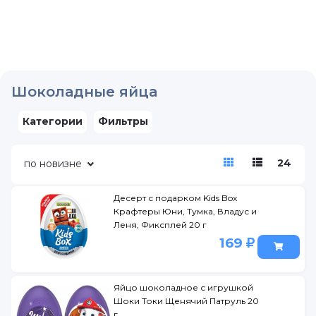
Шоколадные яйца
Категории
Фильтры
24
по новизне
Десерт с подарком Kids Box
Крафтеры Юни, Тумка, Владус и
Леня, Фиксплей 20 г
169
Яйцо шоколадное с игрушкой
Шоки Токи Щенячий Патруль 20
г