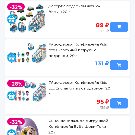
Десерт с подарком KidsBox
-32%
Вспыш 20 г
89
131
Яйцо-десерт Конфитрейд Kids
box Сказочный патруль с
подарком, 20 г
131
Яйцо-десерт Конфитрейд Kids
-28%
box Enchantimals с подарком, 20
г
95
132
Яйцо шоколадное с игрушкой
-32%
Конфитрейд Буба Шоки-Токи
20 г