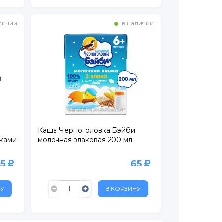
личии
в наличии
Каша Черноголовка Бэйби
оками
молочная злаковая 200 мл
65
65
НУ
В КОРЗИНУ