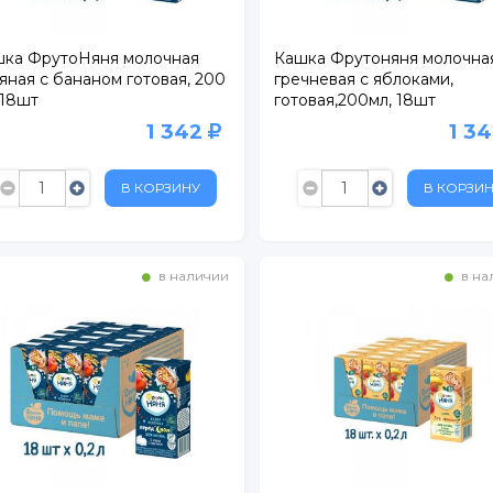
ка ФрутоНяня молочная
Кашка Фрутоняня молочна
яная с бананом готовая, 200
гречневая с яблоками,
 18шт
готовая,200мл, 18шт
1 342
1 3
В КОРЗИНУ
В КОРЗИ
в наличии
в на