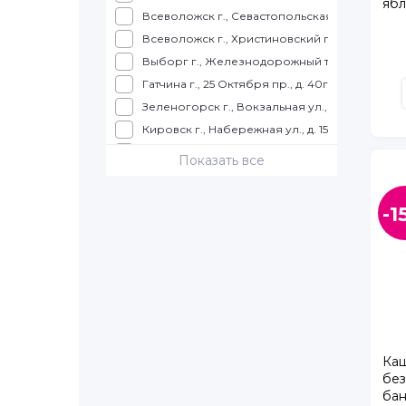
ябл
Всеволожск г., Севастопольская ул., д. 2, корп
Всеволожск г., Христиновский пр., д. 26
Выборг г., Железнодорожный т., д. 4, ТРК КУ
Гатчина г., 25 Октября пр., д. 40г, корп. 1
Зеленогорск г., Вокзальная ул., д. 7, ТЦ Куро
Кировск г., Набережная ул., д. 15, ТРК Набер
Колпино г., Балканская дорога, д. 10, ТЦ "К
Показать все
Колпино г., Трудящихся б-р., д. 12, ТК "Ока"
Коммунар г., Ленинградское ш., д. 9
-1
Красное село г., Театральная ул., д. 4
Кронштадт г., Ленина пр., д. 13
Кудрово г., Ленинградская ул., д. 3
Луга г., Урицкого пр., д. 77, корп. 4, ТЦ Айсбе
Металлострой п., Полевая ул., д. 12
Мурино г., Авиаторов Балтики пр., д. 5
Мурино г., Воронцовский б-р., д. 16
Ка
без
Мурино г., Привокзальная пл., д. 1-А
бан
Мурино г., Шоссе в Лаврики ул., д. 63