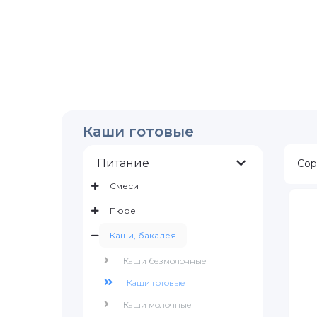
Каши готовые
Питание
Сор
Смеси
Пюре
Каши, бакалея
Каши безмолочные
Каши готовые
Каши молочные