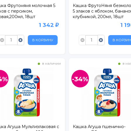
ка Фрутоняня молочная 5
Кашка ФрутоНяня безмоло
ков с персиком,
5 злаков с яблоком, банано
овая,200мл, 18шт
клубникой, 200мл, 18шт
1 342
1 1
В КОРЗИНУ
В КОРЗИ
в наличии
в на
4%
-34%
ка Агуша Мультизлаковая с
Кашка Агуша пшенично-