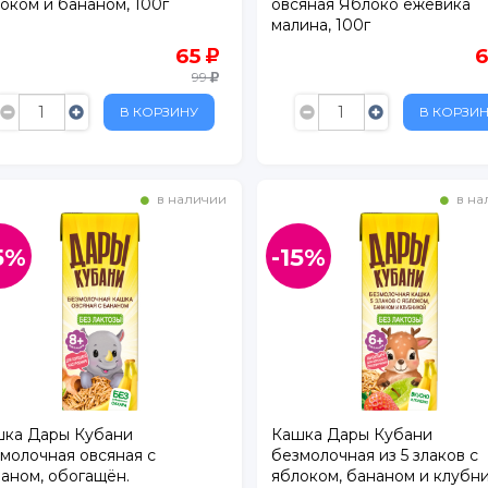
оком и бананом, 100г
овсяная Яблоко ежевика
. 1
малина, 100г
65
БУС
99
В КОРЗИНУ
В КОРЗИ
ртный
ежный
расный Кирпичник"
в наличии
в на
5%
-15%
рг
шка Дары Кубани
Кашка Дары Кубани
молочная овсяная с
безмолочная из 5 злаков с
аном, обогащён.
яблоком, бананом и клубни