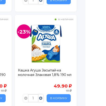
НУ
В КОРЗИНУ
личии
в наличии
-23%
Кашка Агуша Засыпай-ка
190
молочная Злаковая 1,8% 190 мл
90
49.90
65
65
НУ
В КОРЗИНУ