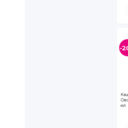
Богатырский пр., д. 7, корп. 1
Будапештская ул., д. 71, корп. 1
Бухарестская ул., д. 89, лит. А
Варшавская ул., д. 23, корп. 4
Васнецовский пр., д. 22
Великий Новгород г., Большая Московская ул.
-2
Ветеранов пр., д. 122
Ветеранов пр., д. 143, корп. 1
Ветеранов пр., д. 169, корп. 4
Ветеранов пр., д. 95
Воскова ул., д. 8/5
Дыбенко ул., д. 11, корп. 3
Евгения Шварца ал., д. 12, корп. 2
Каш
Коллонтай ул., д. 31, корп. 1
Овс
мл
Колобановская ул. д. 2, ТК Дудергофский
Колтуши п., Старая д., Верхняя ул, д. 5
Комендантский пр., д. 55
Комендантский пр., д. 66 к.2