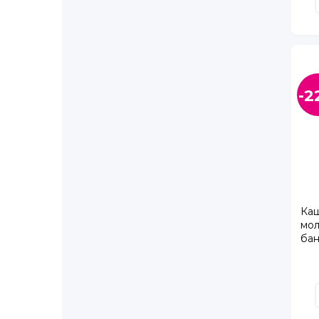
Королёва пр., д. 27, корп. 1
Королёва пр., д. 65
Космонавтов пр., д. 65, корп. 2
Косыгина пр., д. 31
Крыленко ул., д. 6, корп. 4
-2
Кушелевская дорога, д. 5, корп. 3
Ленинский пр., д. 64
Ленинский пр., д. 82, корп. 1
Лёни Голикова ул., д. 27, корп. 3
Маршала Жукова ул., д. 31, корп. 1, лит. А
Металлистов пр., д. 116А
Каш
Муринская дорога, д. 27, корп. 4
мол
Науки пр., д. 23А
бан
Науки пр., д. 30, корп. 1
200
Новогорелово п., Десантника Вадима Чугунова 
Орлово-Денисовский пр., д. 19, корп. 3
Парашютная ул., д. 61 корп. 4