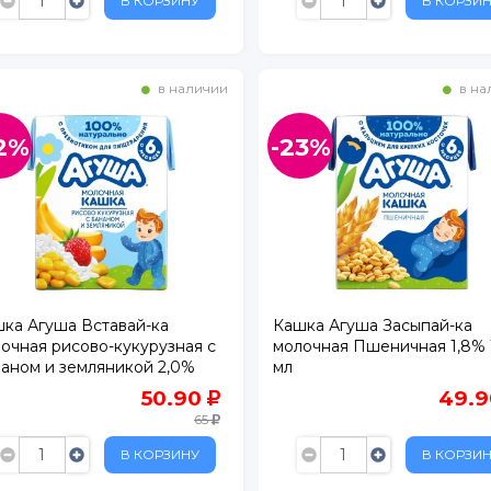
В КОРЗИНУ
В КОРЗИ
в наличии
в на
2%
-23%
ка Агуша Вставай-ка
Кашка Агуша Засыпай-ка
очная рисово-кукурузная с
молочная Пшеничная 1,8% 
аном и земляникой 2,0%
мл
 мл
50.90
49.
б-р, д. 8, корп. 2
65
В КОРЗИНУ
В КОРЗИ