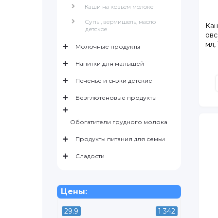
Каши на козьем молоке
Супы, вермишель, масло
Каш
детское
овс
мл,
Молочные продукты
Напитки для малышей
Печенье и снэки детские
Безглютеновые продукты
Обогатители грудного молока
Продукты питания для семьи
Сладости
Цены:
29.9
1 342