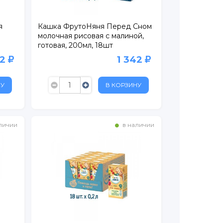
я
Кашка ФрутоНяня Перед Сном
молочная рисовая с малиной,
готовая, 200мл, 18шт
42
1 342
НУ
В КОРЗИНУ
личии
в наличии