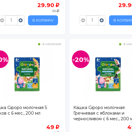
аминами и минер.
обогащён. пребиотиком 2
29.90
29.
ествами 200 мл
35
В КОРЗИНУ
В КОРЗИ
в наличии
в на
0%
-20%
ертолово
ка Gipopo молочная 5
Кашка Gipopo молочная
ков с 6 мес., 200 мл
Гречневая с яблоками и
черносливом с 6 мес., 200 
49
4