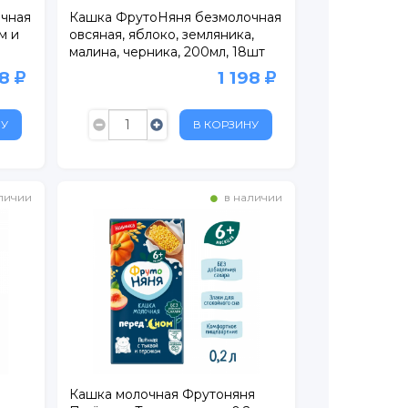
чная
Кашка ФрутоНяня безмолочная
м и
овсяная, яблоко, земляника,
малина, черника, 200мл, 18шт
98
1 198
НУ
В КОРЗИНУ
личии
в наличии
Кашка молочная Фрутоняня