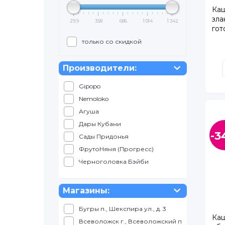
Каш
зла
29.9
358
686
1 014
1 342
гот
только со скидкой
Производители:
Gipopo
Nemoloko
Агуша
Дары Кубани
-3
Сады Придонья
ФрутоНяня (Прогресс)
Черноголовка Бэйби
Магазины:
Бугры п., Шекспира ул., д. 3
Каш
Всеволожск г., Всеволожский пр., д. 57