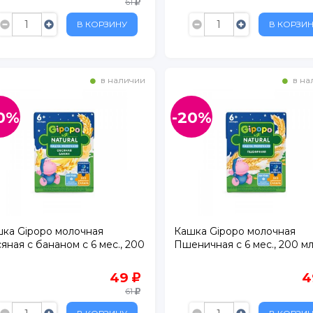
61
В КОРЗИНУ
В КОРЗИ
в наличии
в на
, д. 134
0%
-20%
ка Gipopo молочная
Кашка Gipopo молочная
яная с бананом с 6 мес., 200
Пшеничная с 6 мес., 200 м
49
4
61