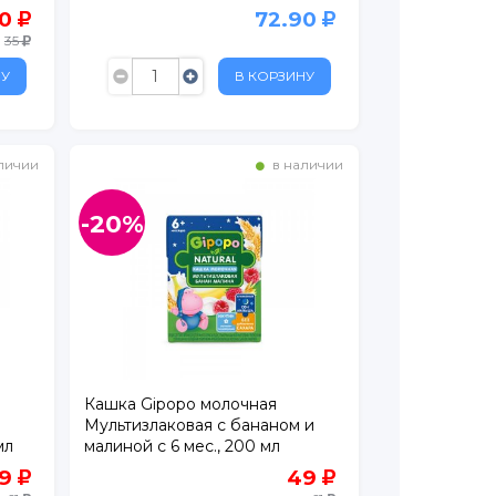
00
90
72.90
35
НУ
В КОРЗИНУ
личии
в наличии
-20%
Кашка Gipopo молочная
Мультизлаковая с бананом и
мл
малиной с 6 мес., 200 мл
9
49