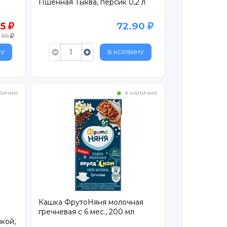
Пшённая Тыква, персик 0,2 л
65
72.90
99
НУ
В КОРЗИНУ
личии
в наличии
Кашка ФрутоНяня молочная
гречневая с 6 мес., 200 мл
кой,