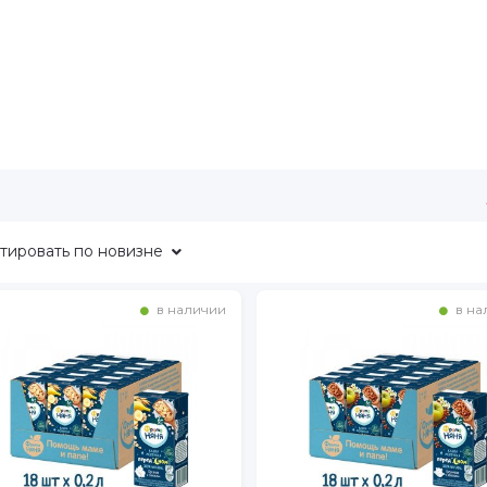
тировать
по новизне
в наличии
в на