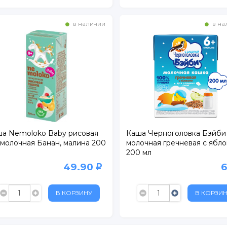
в наличии
в на
рп. 3
1
а Nemoloko Baby рисовая
Каша Черноголовка Бэйби
ьвер Парк
молочная Банан, малина 200
молочная гречневая с ябл
200 мл
т
ЕК
49.90
р.1
В КОРЗИНУ
В КОРЗИ