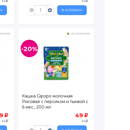
61
61
НУ
В КОРЗИНУ
личии
в наличии
-20%
Кашка Gipopo молочная
л
Рисовая с персиком и тыквой с
6 мес., 200 мл
9
49
61
61