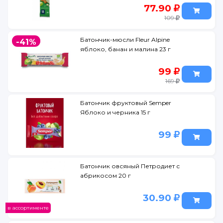
77.90
109
Батончик-мюсли Fleur Alpine
-41%
яблоко, банан и малина 23 г
99
169
Батончик фруктовый Semper
Яблоко и черника 15 г
99
Батончик овсяный Петродиет с
абрикосом 20 г
30.90
в ассортименте