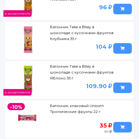
96
в ассортименте
Батончик Take a Bitey в
шоколаде с кусочками фруктов
Клубника 35 г
104
Батончик Take a Bitey в
шоколаде с кусочками фруктов
Яблоко 35 г
109.90
в ассортименте
Батончик злаковый Unicorn
-10%
Тропические фрукты 22 г
35
39