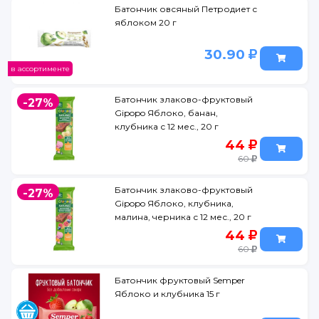
Батончик овсяный Петродиет с
яблоком 20 г
30.90
в ассортименте
Батончик злаково-фруктовый
-27%
Gipopo Яблоко, банан,
клубника с 12 мес., 20 г
44
60
Батончик злаково-фруктовый
-27%
Gipopo Яблоко, клубника,
малина, черника с 12 мес., 20 г
44
60
Батончик фруктовый Semper
Яблоко и клубника 15 г