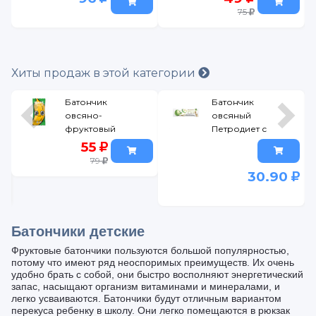
фруктов
Банан, 25 г
75
Апельсин 35 г
Хиты продаж в этой категории
Батончик
Батончик
овсяно-
овсяный
фруктовый
Петродиет с
Take a Bitey
яблоком 20 г
55
Яблоко-Банан
79
30 г
30.90
Батончики детские
Фруктовые батончики пользуются большой популярностью,
потому что имеют ряд неоспоримых преимуществ. Их очень
удобно брать с собой, они быстро восполняют энергетический
запас, насыщают организм витаминами и минералами, и
легко усваиваются. Батончики будут отличным вариантом
перекуса ребенку в школу. Они легко помещаются в рюкзак