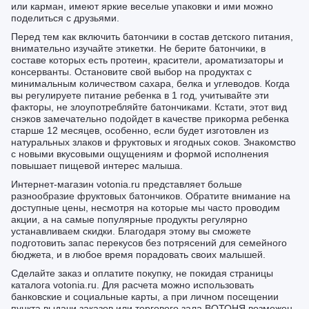
или карман, имеют яркие веселые упаковки и ими можно
поделиться с друзьями.
Перед тем как включить батончики в состав детского питания,
внимательно изучайте этикетки. Не берите батончики, в
составе которых есть протеин, красители, ароматизаторы и
консерванты. Остановите свой выбор на продуктах с
минимальным количеством сахара, белка и углеводов. Когда
вы регулируете питание ребенка в 1 год, учитывайте эти
факторы, не злоупотребляйте батончиками. Кстати, этот вид
снэков замечательно подойдет в качестве прикорма ребенка
старше 12 месяцев, особенно, если будет изготовлен из
натуральных злаков и фруктовых и ягодных соков. Знакомство
с новыми вкусовыми ощущениям и формой исполнения
повышает пищевой интерес малыша.
Интернет-магазин votonia.ru представляет больше
разнообразие фруктовых батончиков. Обратите внимание на
доступные цены, несмотря на которые мы часто проводим
акции, а на самые популярные продукты регулярно
устанавливаем скидки. Благодаря этому вы сможете
подготовить запас перекусов без потрясений для семейного
бюджета, и в любое время порадовать своих малышей.
Сделайте заказ и оплатите покупку, не покидая страницы
каталога votonia.ru. Для расчета можно использовать
банковские и социальные карты, а при личном посещении
пункта выдачи заказов или торгового зала ВОТОНЯ возможен