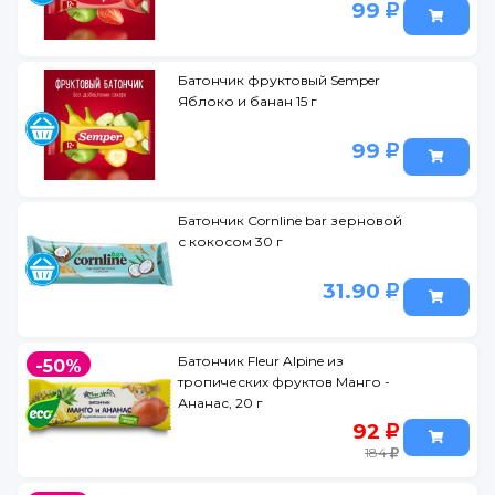
99
Батончик фруктовый Semper
Яблоко и банан 15 г
99
Батончик Cornline bar зерновой
с кокосом 30 г
31.90
Батончик Fleur Alpine из
-50%
тропических фруктов Манго -
Ананас, 20 г
92
184