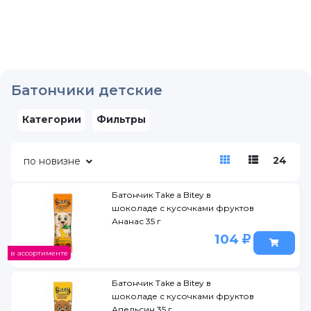
Батончики детские
Категории
Фильтры
24
по новизне
Батончик Take a Bitey в
шоколаде с кусочками фруктов
Ананас 35 г
104
в ассортименте
Батончик Take a Bitey в
шоколаде с кусочками фруктов
Апельсин 35 г