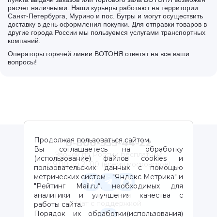
расчет наличными. Наши курьеры работают на территории
Санкт-Петербурга, Мурино и пос. Бугры и могут осуществить
доставку в день оформления покупки. Для отправки товаров в
другие города России мы пользуемся услугами транспортных
компаний.
Операторы горячей линии ВОТОНЯ ответят на все ваши
вопросы!
Продолжая пользоваться сайтом,
8-800-333-44-22
Вы соглашаетесь на обработку
Звонок по России бесплатный
(использование) файлов cookies и
с 9:00 до 21:00 (время московское)
пользовательских данных с помощью
метрических систем - "Яндекс Метрика" и
"Рейтинг Mail.ru“, необходимых для
аналитики и улучшения качества с
Чат с поддержкой
работы сайта.
Порядок их обработки(использования)