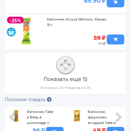
69.90
Батончик Агуша Яблоко, банан,
-25%
15 г
59
79
Показать ещё 15
Показано 24 товаров из 39
Похожие товары
Батончик Take
Батончик
a Bitey в
фруктово-
шоколаде с
ягодный Take a
кусочками
Bitey Яблоко-
96
49