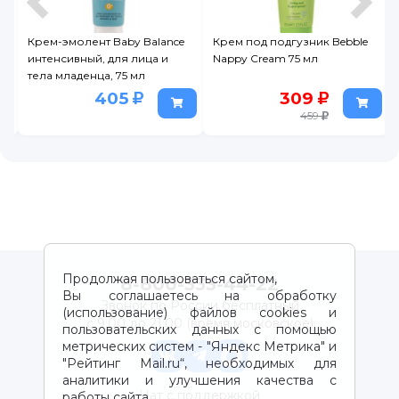
Крем-эмолент Baby Balance
Крем под подгузник Bebble
интенсивный, для лица и
Nappy Cream 75 мл
тела младенца, 75 мл
405
309
459
Продолжая пользоваться сайтом,
8-800-333-44-22
Вы соглашаетесь на обработку
Звонок по России бесплатный
(использование) файлов cookies и
с 9:00 до 21:00 (время московское)
пользовательских данных с помощью
метрических систем - "Яндекс Метрика" и
"Рейтинг Mail.ru“, необходимых для
аналитики и улучшения качества с
Чат с поддержкой
работы сайта.