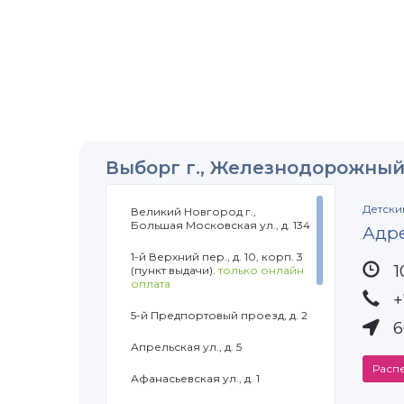
Выборг г., Железнодорожный т
Детски
Великий Новгород г.,
Большая Московская ул., д. 134
Адр
1-й Верхний пер., д. 10, корп. 3
1
(пункт выдачи).
только онлайн
оплата
+
5-й Предпортовый проезд, д. 2
6
Апрельская ул., д. 5
Распе
Афанасьевская ул., д. 1