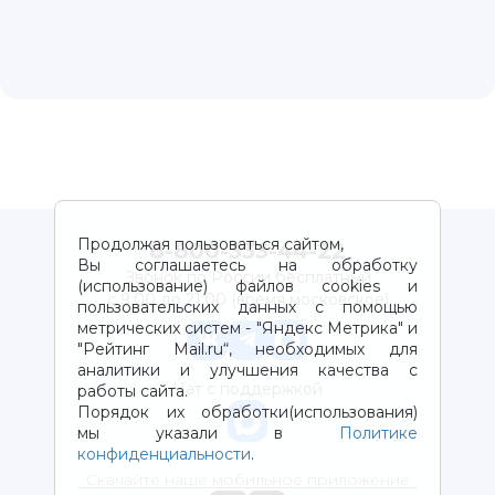
Продолжая пользоваться сайтом,
8-800-333-44-22
Вы соглашаетесь на обработку
Звонок по России бесплатный
(использование) файлов cookies и
с 9:00 до 21:00 (время московское)
пользовательских данных с помощью
метрических систем - "Яндекс Метрика" и
"Рейтинг Mail.ru“, необходимых для
аналитики и улучшения качества с
Чат с поддержкой
работы сайта.
Порядок их обработки(использования)
мы указали в
Политике
конфиденциальности
.
Скачайте наше мобильное приложение