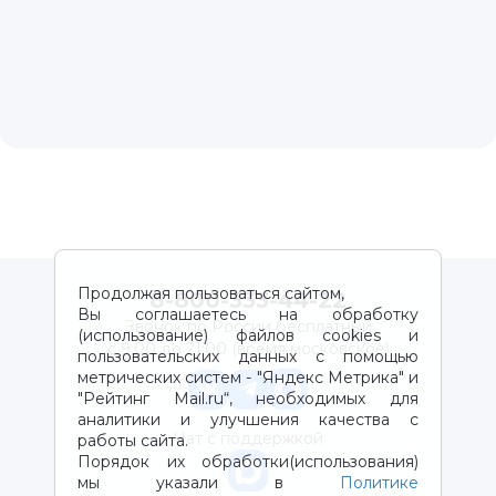
Продолжая пользоваться сайтом,
8-800-333-44-22
Вы соглашаетесь на обработку
Звонок по России бесплатный
(использование) файлов cookies и
с 9:00 до 21:00 (время московское)
пользовательских данных с помощью
метрических систем - "Яндекс Метрика" и
"Рейтинг Mail.ru“, необходимых для
аналитики и улучшения качества с
Чат с поддержкой
работы сайта.
Порядок их обработки(использования)
мы указали в
Политике