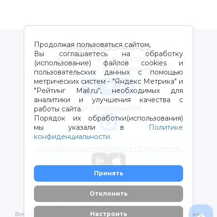
Продолжая пользоваться сайтом,
8-800-333-44-22
Вы соглашаетесь на обработку
Звонок по России бесплатный
(использование) файлов cookies и
с 9:00 до 21:00 (время московское)
пользовательских данных с помощью
метрических систем - "Яндекс Метрика" и
"Рейтинг Mail.ru“, необходимых для
аналитики и улучшения качества с
Чат с поддержкой
работы сайта.
Порядок их обработки(использования)
мы указали в
Политике
конфиденциальности
.
Скачайте наше мобильное приложение
Принять
Магазины
Отклонить
2012-2026 © ООО "ВОТОНЯ". Детские товары с доставкой
Настроить
Все права защищены. Любое использование материалов возможно