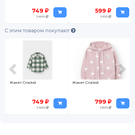
749
599
1 499
1 199
С этим товаром покупают
Жакет Crockid
Жакет Crockid
749
799
1 499
1 599