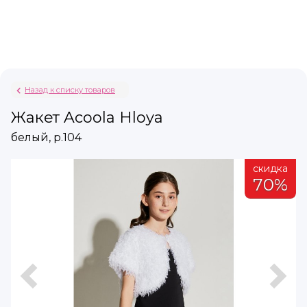
Назад к списку товаров
Жакет Acoola Hloya
белый, р.104
а
скидка
%
70%