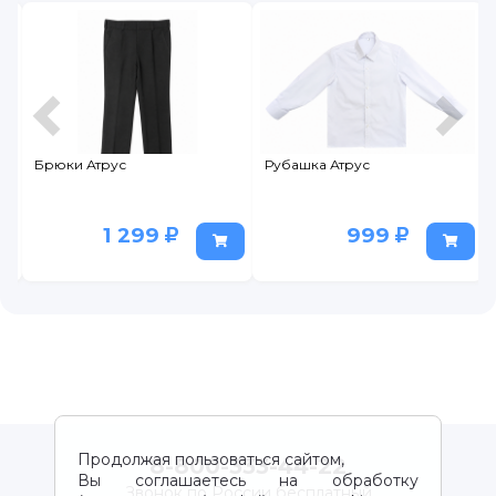
Брюки Атрус
Рубашка Атрус
1 299
999
Продолжая пользоваться сайтом,
8-800-333-44-22
Вы соглашаетесь на обработку
Звонок по России бесплатный