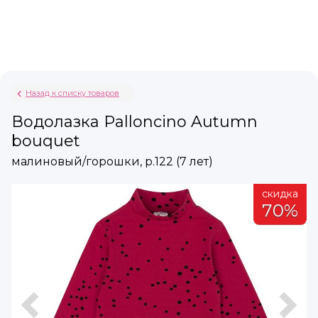
Назад к списку товаров
Водолазка Palloncino Autumn
bouquet
малиновый/горошки, р.122 (7 лет)
а
скидка
%
70%