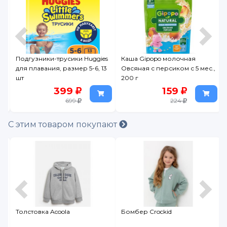
Подгузники-трусики Huggies
Каша Gipopo молочная
для плавания, размер 5-6, 13
Овсяная с персиком с 5 мес.,
шт
200 г
399
159
699
224
С этим товаром покупают
Толстовка Acoola
Бомбер Crockid