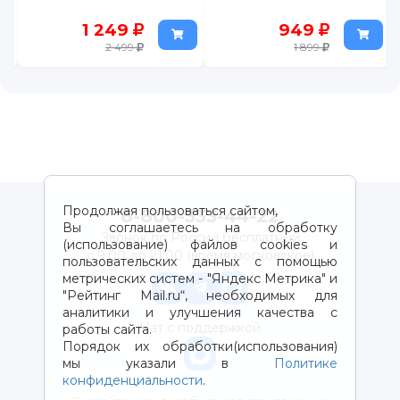
1 249
949
2 499
1 899
Продолжая пользоваться сайтом,
8-800-333-44-22
Вы соглашаетесь на обработку
Звонок по России бесплатный
(использование) файлов cookies и
с 9:00 до 21:00 (время московское)
пользовательских данных с помощью
метрических систем - "Яндекс Метрика" и
"Рейтинг Mail.ru“, необходимых для
аналитики и улучшения качества с
Чат с поддержкой
работы сайта.
Порядок их обработки(использования)
мы указали в
Политике
конфиденциальности
.