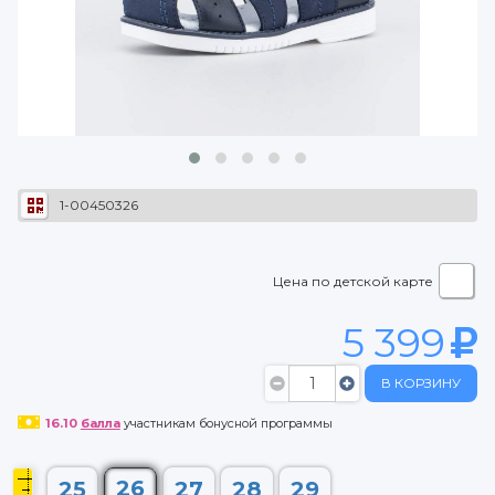
1-00450326
Цена по детской карте
5 399
В КОРЗИНУ
16.10
балла
участникам бонусной программы
26
25
27
28
29