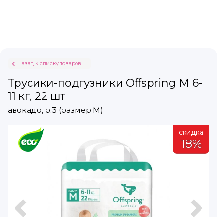
Назад к списку товаров
Трусики-подгузники Offspring M 6-
11 кг, 22 шт
авокадо, р.3 (размер М)
а
скидка
%
18%