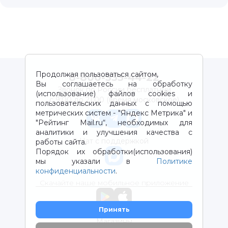
Продолжая пользоваться сайтом,
8-800-333-44-22
Вы соглашаетесь на обработку
Звонок по России бесплатный
(использование) файлов cookies и
с 9:00 до 21:00 (время московское)
пользовательских данных с помощью
метрических систем - "Яндекс Метрика" и
"Рейтинг Mail.ru“, необходимых для
аналитики и улучшения качества с
Чат с поддержкой
работы сайта.
Порядок их обработки(использования)
мы указали в
Политике
конфиденциальности
.
Скачайте наше мобильное приложение
Принять
Магазины