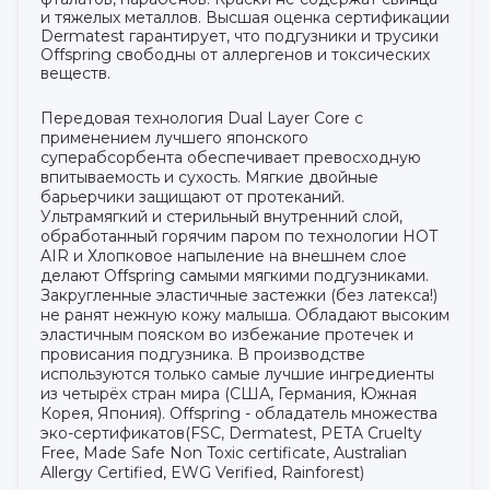
и тяжелых металлов. Высшая оценка сертификации
Dermatest гарантирует, что подгузники и трусики
Offspring свободны от аллергенов и токсических
веществ.
Передовая технология Dual Layer Core с
применением лучшего японского
суперабсорбента обеспечивает превосходную
впитываемость и сухость. Мягкие двойные
барьерчики защищают от протеканий.
Ультрамягкий и стерильный внутренний слой,
обработанный горячим паром по технологии HOT
AIR и Хлопковое напыление на внешнем слое
делают Offspring самыми мягкими подгузниками.
Закругленные эластичные застежки (без латекса!)
не ранят нежную кожу малыша. Обладают высоким
эластичным пояском во избежание протечек и
провисания подгузника. В производстве
используются только самые лучшие ингредиенты
из четырёх стран мира (США, Германия, Южная
Корея, Япония). Offspring - обладатель множества
эко-сертификатов(FSC, Dermatest, PETA Сruelty
Free, Made Safe Non Toxic certificate, Australian
Allergy Certified, EWG Verified, Rainforest)