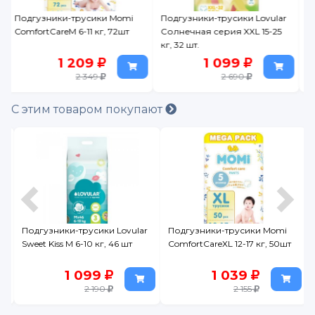
Подгузники-трусики Lovular
Подгузники-трусики
Солнечная серия XXL 15-25
Pampers Pants 4 9-15 кг 92 шт.
кг, 32 шт.
Мега Упаковка
1 099
1 999
2 690
2 999
С этим товаром покупают
ar
Подгузники-трусики Momi
Подгузники-трусики Watashi
ComfortCareXL 12-17 кг, 50шт
размер XXL (16-25 кг) jumbo-
pack 34 шт.
1 039
1 099
2 155
1 299