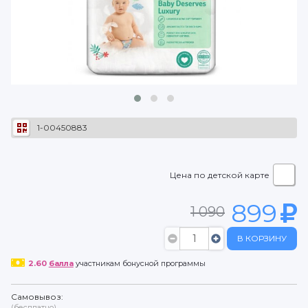
1-00450883
Цена по детской карте
899
1 090
В КОРЗИНУ
2.60
балла
участникам бонусной программы
Самовывоз:
(бесплатно)