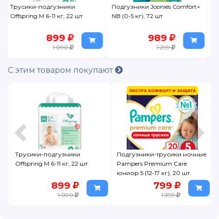
Подгузники Joonies Comfort+
Подгузники-трусики Huggies
NB (0-5 кг), 72 шт
Classic 5 (13-17 кг) 13 шт.
989
469
1 299
559
С этим товаром покупают
Подгузники-трусики ночные
Подгузники-трусики Mykiddo
Pampers Premium Care
classic L (9-14 кг) 36 шт.
юниор 5 (12-17 кг), 20 шт.
799
709
1 399
1 339