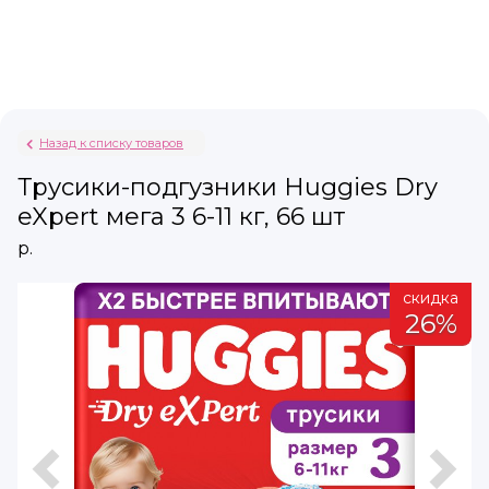
Назад к списку товаров
Трусики-подгузники Huggies Dry
eXpert мега 3 6-11 кг, 66 шт
р.
а
скидка
%
26%