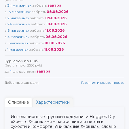
в
34
магазинах
забрать
завтра
в
18
магазинах
забрать
08.08.2026
в
2
магазинах
забрать
09.08.2026
в
24
магазине
забрать
10.08.2026
в
6
магазинах
забрать
11.08.2026
в
4
магазинах
забрать
08.08.2026
в
1
магазинах
забрать
10.08.2026
в
1
магазинах
забрать
11.08.2026
Курьером по СПб:
(бесплатно от 2500 руб)
до
1
шт. доставим
завтра
Добавить в закладки
Гарантия и возврат товара
Описание
Характеристики
Инновационные трусики-подгузники Huggies Dry
eXpert с Х-каналами – настоящие эксперты в
сухости и комфорте. Уникальные Х-каналы, словно