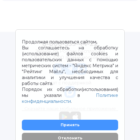
Продолжая пользоваться сайтом,
8-800-333-44-22
Вы соглашаетесь на обработку
Звонок по России бесплатный
(использование) файлов cookies и
с 9:00 до 21:00 (время московское)
пользовательских данных с помощью
метрических систем - "Яндекс Метрика" и
"Рейтинг Mail.ru“, необходимых для
аналитики и улучшения качества с
Чат с поддержкой
работы сайта.
Порядок их обработки(использования)
мы указали в
Политике
конфиденциальности
.
Скачайте наше мобильное приложение
Принять
Магазины
Отклонить