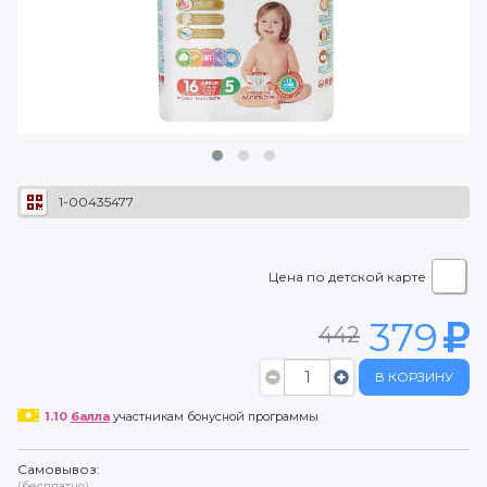
1-00435477
Цена по детской карте
379
442
В КОРЗИНУ
1.10
балла
участникам бонусной программы
Самовывоз:
(бесплатно)