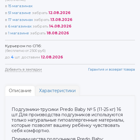
в
15
магазинах
в
51
магазине
забрать
12.08.2026
в
17
магазинах
забрать
13.08.2026
в
6
магазинах
забрать
14.08.2026
в
1
магазине
забрать
18.08.2026
Курьером по СПб:
(бесплатно от 2500 руб)
до
4
шт. доставим
12.08.2026
Добавить в закладки
Гарантия и возврат товара
Описание
Характеристики
Подгузники-трусики Predo Baby № 5 (11-25 кг) 16
шт.Для производства подгузников используются
только натуральные гипоаллергенные материалы,
которые позволят вашему ребёнку чувствовать
себя комфортно.
Преимущества подгузников Predo Baby: