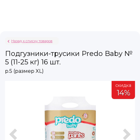
Назад к списку товаров
Подгузники-трусики Predo Baby №
5 (11-25 кг) 16 шт.
р.5 (размер XL)
а
скидка
%
14%