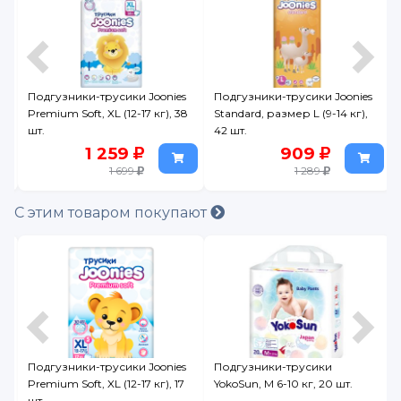
r
Подгузники-трусики Joonies
Подгузники-трусики Joonies
Premium Soft, XL (12-17 кг), 38
Standard, размер L (9-14 кг),
шт.
42 шт.
1 259
909
1 699
1 289
С этим товаром покупают
Подгузники-трусики Joonies
Подгузники-трусики
.
Premium Soft, XL (12-17 кг), 17
YokoSun, M 6-10 кг, 20 шт.
шт.