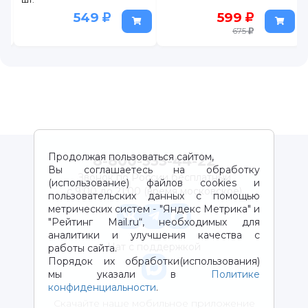
549
599
675
Продолжая пользоваться сайтом,
8-800-333-44-22
Вы соглашаетесь на обработку
Звонок по России бесплатный
(использование) файлов cookies и
с 9:00 до 21:00 (время московское)
пользовательских данных с помощью
метрических систем - "Яндекс Метрика" и
"Рейтинг Mail.ru“, необходимых для
аналитики и улучшения качества с
Чат с поддержкой
работы сайта.
Порядок их обработки(использования)
мы указали в
Политике
конфиденциальности
.
Скачайте наше мобильное приложение