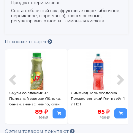
Продукт стерилизован.
Состав: яблочный сок, фруктовые пюре (яблочное,
персиковое, пюре манго), хлопья овсяные,
регулятор кислотности – лимонная кислота.
Похожие товары
Смузи со злаками J7
Лимонад Черноголовка
Полезный завтрак Яблоко,
Рождественский Глинтвейн 1
банан, ананас, манго, киви
л ПЭТ
300 мл
89
85
105
109
С этим товаром покупают