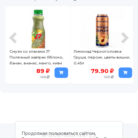
Смузи со злаками J7
Лимонад Черноголовка:
Полезный завтрак Яблоко,
Груша, персик, цветы вишни,
банан, ананас, манго, киви
0,45л
300 мл
89
79.90
105
109
Продолжая пользоваться сайтом,
8-800-333-44-22