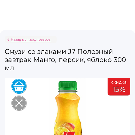
Назад к списку товаров
Смузи со злаками J7 Полезный
завтрак Манго, персик, яблоко 300
мл
а
скидка
15%