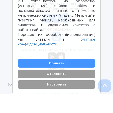
Вы соглашаетесь на обработку
Звонок по России бесплатный
(использование) файлов cookies и
с 9:00 до 21:00 (время московское)
пользовательских данных с помощью
метрических систем - "Яндекс Метрика" и
"Рейтинг Mail.ru“, необходимых для
аналитики и улучшения качества с
Чат с поддержкой
работы сайта.
Порядок их обработки(использования)
мы указали в
Политике
конфиденциальности
.
Скачайте наше мобильное приложение
Принять
Магазины
Отклонить
2012-2026 © ООО "ВОТОНЯ". Детские товары с доставкой
Настроить
Все права защищены. Любое использование материалов возможно
только с письменного разрешения владельцев сайта.
Политика конфиденциальности