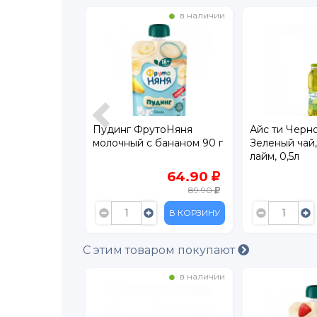
в наличии
в наличии
аками J7
Пудинг ФрутоНяня
Айс ти Черно
втрак Манго,
молочный с бананом 90 г
Зеленый чай,
око 300 мл
лайм, 0,5л
89
64.90
105
89.90
В КОРЗИНУ
В КОРЗИНУ
С этим товаром покупают
в наличии
в наличии