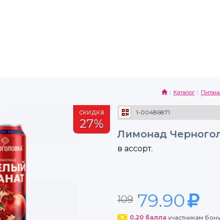
Каталог
Питан
скидка
1-00486871
27%
Лимонад Черноголо
в ассорт.
79.90
109
0.20
балла
участникам бон