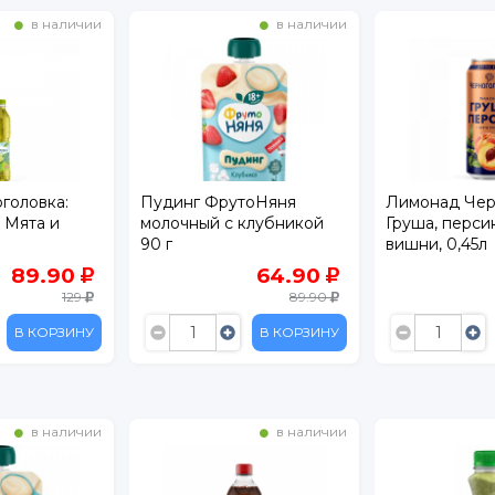
в наличии
в наличии
головка:
Пудинг ФрутоНяня
Лимонад Чер
 Мята и
молочный с клубникой
Груша, перси
90 г
вишни, 0,45л
89.90
64.90
129
89.90
В КОРЗИНУ
В КОРЗИНУ
в наличии
в наличии