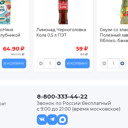
тоНяня
Лимонад Черноголовка
Смузи со зла
клубникой
Кола 0,5 л ПЭТ
Полезный зав
Яблоко, банан
манго, киви 3
64.90
59
89.90
83
В КОРЗИНУ
В КОРЗИНУ
8-800-333-44-22
Звонок по России бесплатный
рат
с 9:00 до 21:00 (время московское)