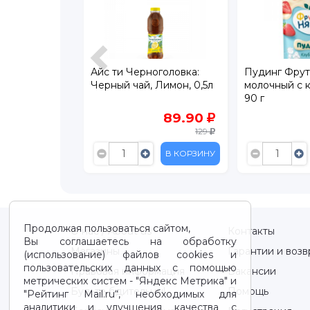
рноголовка
Айс ти Черноголовка:
Пудинг Фру
я Ириска 1 л
Черный чай, Лимон, 0,5л
молочный с 
90 г
85
89.90
109
129
В КОРЗИНУ
В КОРЗИНУ
Продолжая пользоваться сайтом,
О нас / About us
Контакты
Вы соглашаетесь на обработку
Магазины
Гарантии и возв
(использование) файлов cookies и
пользовательских данных с помощью
Правовая информация
Вакансии
метрических систем - "Яндекс Метрика" и
Будьте бдительны!
Помощь
"Рейтинг Mail.ru“, необходимых для
аналитики и улучшения качества с