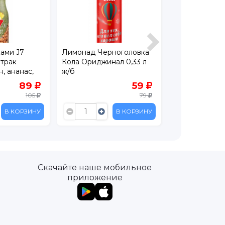
ками J7
Лимонад Черноголовка
Айс ти Черног
трак
Кола Ориджинал 0,33 л
Зеленый чай, 
, ананас,
ж/б
лайм, 0,5л
00 мл
89
59
105
79
В КОРЗИНУ
В КОРЗИНУ
Скачайте наше мобильное
приложение