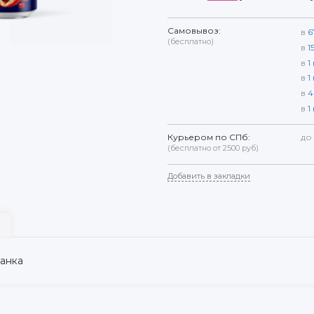
Самовывоз:
в
6
(бесплатно)
в
1
в
1
в
1
в
4
в
1
Курьером по СПб:
до
(бесплатно от 2500 руб)
Добавить в закладки
анка