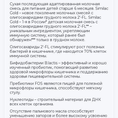
Сухая последующая адаптированная молочная
смесь для питания детей старше 6 месяцев. Similac
Gold – новое поколение молочных смесей с
олигосахаридами грудного молока 2'-FL. Similac
Gold – 1-я в России* детская молочная смесь с
олигосахаридами грудного молока 2'-FL** –
уникальным ингредиентом, укрепляющим
иммунную систему, который ранее был
обнаружен*** только в грудном молоке.
Олигосахариды 2'-FL стимулируют рост полезных
бактерий в кишечнике, где находится 70% клеток
иммунной системы.
Бифидобактерии B.lactis – эффективный и хорошо
изученный пробиотик, помогающий развитию
здоровой микрофлоры кишечника и поддержанию
здоровья пищеварительной системы.
Пребиотики FOS являются пищей для полезной
микрофлоры кишечника, способствуют мягкому
стулу.
Нуклеотиды – строительный материал для ДНК
всех клеток организма.
Отсутствие пальмового масла способствует
уменьшению запоров и более высокому усвоению