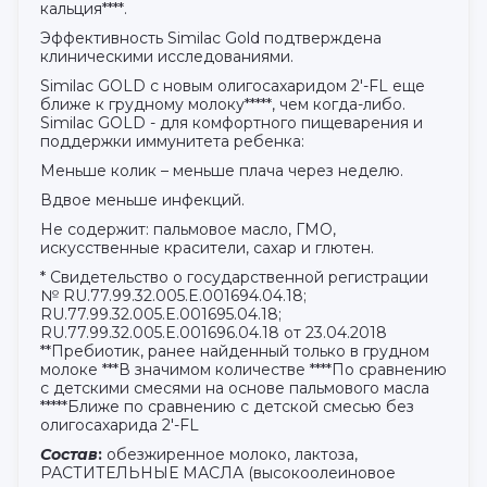
кальция****.
Эффективность Similac Gold подтверждена
клиническими исследованиями.
Similac GOLD с новым олигосахаридом 2'-FL еще
ближе к грудному молоку*****, чем когда-либо.
Similac GOLD - для комфортного пищеварения и
поддержки иммунитета ребенка:
Меньше колик – меньше плача через неделю.
Вдвое меньше инфекций.
Не содержит: пальмовое масло, ГМО,
искусственные красители, сахар и глютен.
* Свидетельство о государственной регистрации
№ RU.77.99.32.005.E.001694.04.18;
RU.77.99.32.005.E.001695.04.18;
RU.77.99.32.005.E.001696.04.18 от 23.04.2018
**Пребиотик, ранее найденный только в грудном
молоке ***В значимом количестве ****По сравнению
с детскими смесями на основе пальмового масла
*****Ближе по сравнению с детской смесью без
олигосахарида 2'-FL
Состав
:
обезжиренное молоко, лактоза,
РАСТИТЕЛЬНЫЕ МАСЛА (высокоолеиновое