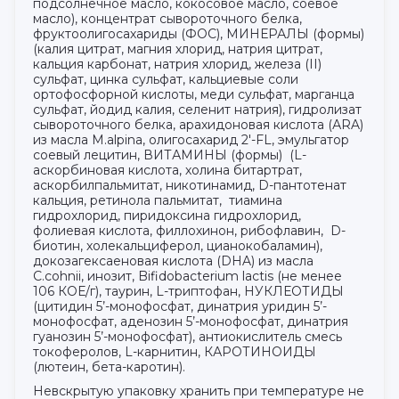
подсолнечное масло, кокосовое масло, соевое
масло), концентрат сывороточного белка,
фруктоолигосахариды (ФОС), МИНЕРАЛЫ (формы)
(калия цитрат, магния хлорид, натрия цитрат,
кальция карбонат, натрия хлорид, железа (II)
сульфат, цинка сульфат, кальциевые соли
ортофосфорной кислоты, меди сульфат, марганца
сульфат, йодид калия, селенит натрия), гидролизат
сывороточного белка, арахидоновая кислота (АRA)
из масла M.alpina, олигосахарид 2'-FL, эмульгатор
соевый лецитин, ВИТАМИНЫ (формы) (L-
аскорбиновая кислота, холина битартрат,
аскорбилпальмитат, никотинамид, D-пантотенат
кальция, ретинола пальмитат, тиамина
гидрохлорид, пиридоксина гидрохлорид,
фолиевая кислота, филлохинон, рибофлавин, D-
биотин, холекальциферол, цианокобаламин),
докозагексаеновая кислота (DHA) из масла
C.cohnii, инозит, Bifidobacterium lactis (не менее
106 КОЕ/г), таурин, L-триптофан, НУКЛЕОТИДЫ
(цитидин 5’-монофосфат, динатрия уридин 5’-
монофосфат, аденозин 5’-монофосфат, динатрия
гуанозин 5’-монофосфат), антиокислитель смесь
токоферолов, L-карнитин, КАРОТИНОИДЫ
(лютеин, бета-каротин).
Невскрытую упаковку хранить при температуре не