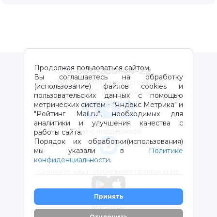
Продолжая пользоваться сайтом,
8-800-333-44-22
Вы соглашаетесь на обработку
Звонок по России бесплатный
(использование) файлов cookies и
с 9:00 до 21:00 (время московское)
пользовательских данных с помощью
метрических систем - "Яндекс Метрика" и
"Рейтинг Mail.ru“, необходимых для
аналитики и улучшения качества с
Чат с поддержкой
работы сайта.
Порядок их обработки(использования)
мы указали в
Политике
конфиденциальности
.
Скачайте наше мобильное приложение
Принять
Магазины
Отклонить