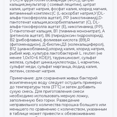
(ГОС) и фруктоолигосахариды (ФОС)), цитрат
кальция,эмульгатор ( соевый лецитин), цитрат
калия, цитрат натрия, фосфат калия, хлорид магния,
витаминный комплекс(С (L-аскорбат натрия,У(DL-
альфа-токоферолла ацетат), PP (никотинамид),D-
пантотенат кальция,аскорбилпальмитат (С), DL-
альфа-токоферолла ацетат (Е), никотинамид (PP),
D-пантотенат кальция, B1 (тиамина мононитрат), А
(ретинола ацетат), B6 (пиридоксин гидрохлорид),
B2 (рибофлавин), фолиевая кислота (B9),R
(фитоменадион), Д-биотин,Д3 (холекальциферол),
B12 (цианкобламин)),хлорид калия, хлорид натрия,
рыбий жир, культура лактобактерий L. reuteri (не
менее 1,0х10^6 КОЕ/г), таурин,инозит, сульфат
железа, сульфат цинка,нуклеотиды, L-карнитин,
сульфат меди, сульфат марганца, йодид калия,
лютеин, селенат натрия.
Примечание: для сохранения живых бактерий
вскипяченную воду следует остудить примерно
до температуры тела (37 ̊С) и затем добавить
сухую смесь. Для приготовления смеси
необходимо использовать мерную ложку,
заполненную без горки. Разведение
неправильного количества порошка большего или
меньшего по сравнению с количеством, указанным
в таблице может привести к обезвоживанию