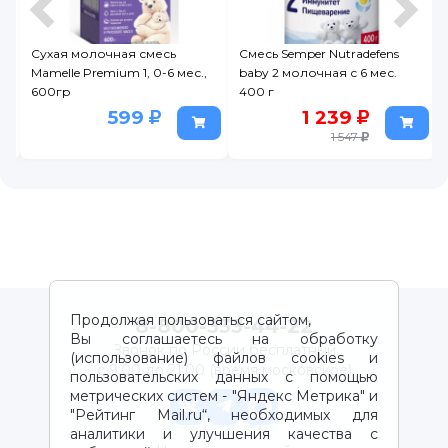
Смесь Semper Nutradefens
Смесь Mamelle 1 сухая
baby 2 молочная с 6 мес.
молочная адаптированная
400 г
начальная 0-6 мес. 600 г
1 239
599
1 547
Продолжая пользоваться сайтом,
8-800-333-44-22
Вы соглашаетесь на обработку
Звонок по России бесплатный
(использование) файлов cookies и
с 9:00 до 21:00 (время московское)
пользовательских данных с помощью
метрических систем - "Яндекс Метрика" и
"Рейтинг Mail.ru“, необходимых для
аналитики и улучшения качества с