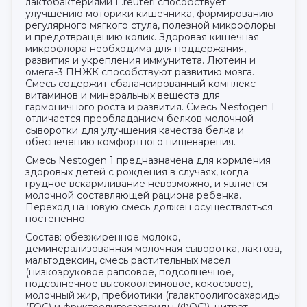
лактобактериями L.reuteri способствует
улучшению моторики кишечника, формированию
регулярного мягкого стула, полезной микрофлоры
и предотвращению колик. Здоровая кишечная
микрофлора необходима для поддержания,
развития и укрепления иммунитета. Лютеин и
омега-3 ПНЖК способствуют развитию мозга.
Смесь содержит сбалансированный комплекс
витаминов и минеральных веществ для
гармоничного роста и развития. Смесь Nestogen 1
отличается преобладанием белков молочной
сыворотки для улучшения качества белка и
обеспечению комфортного пищеварения.
Смесь Nestogen 1 предназначена для кормления
здоровых детей с рождения в случаях, когда
грудное вскармливание невозможно, и является
молочной составляющей рациона ребенка.
Переход на новую смесь должен осуществляться
постепенно.
Состав: обезжиренное молоко,
деминерализованная молочная сыворотка, лактоза,
мальтодексин, смесь растительных масел
(низкоэруковое рапсовое, подсолнечное,
подсолнечное высокоолеиновое, кокосовое),
молочный жир, пребиотики (галактоолигосахариды