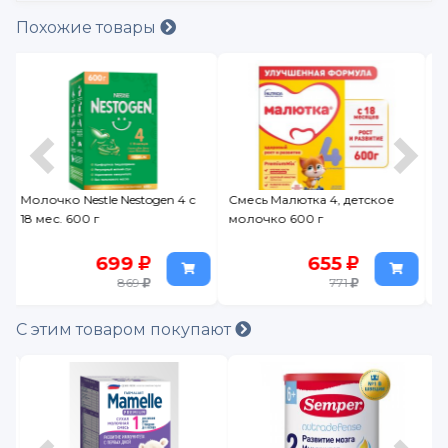
Похожие товары
Смесь Малютка 4, детское
Смесь Similac Gold 2
молочко 600 г
молочная 400 г
655
879
771
1 029
С этим товаром покупают