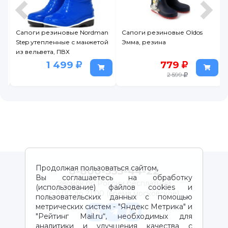
Сапоги резиновые Nordman
Сапоги резиновые Oldos
Step утепленные с манжетой
Эмма, резина
из вельвета, ПВХ
1 499
779
2 599
Продолжая пользоваться сайтом,
8-800-333-44-22
Вы соглашаетесь на обработку
Звонок по России бесплатный
(использование) файлов cookies и
с 9:00 до 21:00 (время московское)
пользовательских данных с помощью
метрических систем - "Яндекс Метрика" и
"Рейтинг Mail.ru“, необходимых для
аналитики и улучшения качества с