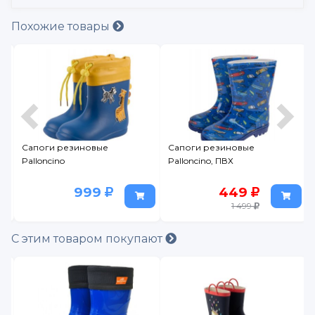
Похожие товары
n
Сапоги резиновые
Сапоги резиновые
Palloncino
Palloncino, ПВХ
999
449
1 499
С этим товаром покупают