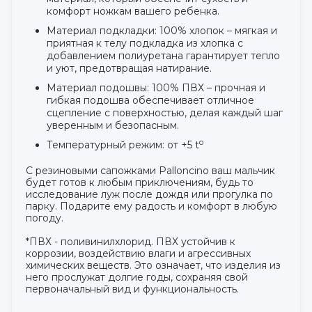
комфорт ножкам вашего ребенка.
Материал подкладки: 100% хлопок – мягкая и
приятная к телу подкладка из хлопка с
добавлением полиуретана гарантирует тепло
и уют, предотвращая натирание.
Материал подошвы: 100% ПВХ – прочная и
гибкая подошва обеспечивает отличное
сцепление с поверхностью, делая каждый шаг
уверенным и безопасным.
о
Температурный режим: от +5 t
С резиновыми сапожками Palloncino ваш мальчик
будет готов к любым приключениям, будь то
исследование луж после дождя или прогулка по
парку. Подарите ему радость и комфорт в любую
погоду.
*ПВХ - поливинилхлорид.
ПВХ устойчив к
коррозии, воздействию влаги и агрессивных
химических веществ. Это означает, что изделия из
него прослужат долгие годы, сохраняя свой
первоначальны
й вид и функциональность.