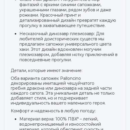
фантазий с яркими синими сапожками,
украшенными глазами, рядом зубов и даже
рожками. Красочный принт и
детализированный дизайн превратят каждую
прогулку в захватывающее путешествие.
Несказочный динозавр плезиозавр: Для
любителей доисторических существ мы
предлагаем сапожки универсального цвета
хаки. Этот дизайн вдохновлен могучим
плезиозавром, добавляя нотку приключений в
повседневные прогулки.
Детали, которые имеют значение:
Оба варианта сапожек Palloncino
декорированы имитацией чешуйчатого
гребня дракона или динозавра на задней части
каждого сапога. Эта уникальная деталь не только
добавляет стиля, но и подчеркивает
индивидуальность вашего маленького героя.
Комфорт и надежность в любую погоду:
Материал верха: 100% ПВХ* – легкий,
водонепроницаемый и износостойкий
материал, который обеспечит сухость и