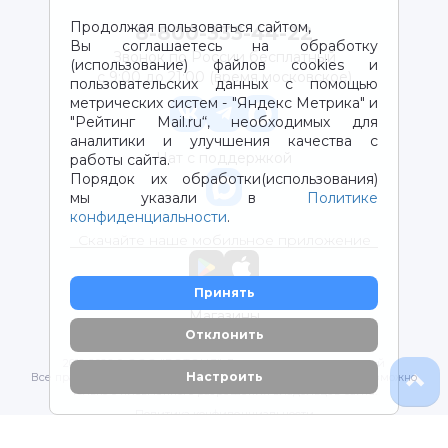
Продолжая пользоваться сайтом,
8-800-333-44-22
Вы соглашаетесь на обработку
Звонок по России бесплатный
(использование) файлов cookies и
с 9:00 до 21:00 (время московское)
пользовательских данных с помощью
метрических систем - "Яндекс Метрика" и
"Рейтинг Mail.ru“, необходимых для
аналитики и улучшения качества с
Чат с поддержкой
работы сайта.
Порядок их обработки(использования)
мы указали в
Политике
конфиденциальности
.
Скачайте наше мобильное приложение
Принять
Магазины
Отклонить
2012-2026 © ООО "ВОТОНЯ". Детские товары с доставкой
Настроить
Все права защищены. Любое использование материалов возможно
только с письменного разрешения владельцев сайта.
Политика конфиденциальности