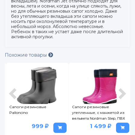
вкладышей). Nordman Jet отлично подходят для
весны, лета и осени, когда на улице слякоть, лужи,
но для обычных резиновых сапог холодно. Даже
без утепляющего вкладыша эти сапоги можно
носить при околонулевой температуре и в
небольшой мороз. Абсолютно невесомые.
Ребенок в таких не устает даже после длительной
активной прогулки.
Похожие товары
n
Сапоги резиновые
Сапоги резиновые
Palloncino
утепленные, с манжетой из
ВА
вельвета Nordman Step, ПВХ
999
1 499