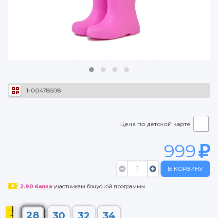
1-00478508
Цена по детской карте
999
В КОРЗИНУ
2.90
балла
участникам бонусной программы
28
30
32
34