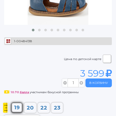
1-00484138
Цена по детской карте
3 599
В КОРЗИНУ
10.70
балла
участникам бонусной программы
19
20
22
23