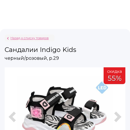
Назад к списку товаров
Сандалии Indigo Kids
черный/розовый, р.29
а
скидка
%
55%