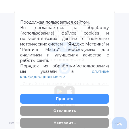
Продолжая пользоваться сайтом,
8-800-333-44-22
Вы соглашаетесь на обработку
Звонок по России бесплатный
(использование) файлов cookies и
с 9:00 до 21:00 (время московское)
пользовательских данных с помощью
метрических систем - "Яндекс Метрика" и
"Рейтинг Mail.ru“, необходимых для
аналитики и улучшения качества с
Чат с поддержкой
работы сайта.
Порядок их обработки(использования)
мы указали в
Политике
конфиденциальности
.
Скачайте наше мобильное приложение
Принять
Магазины
Отклонить
2012-2026 © ООО "ВОТОНЯ". Детские товары с доставкой
Настроить
Все права защищены. Любое использование материалов возможно
только с письменного разрешения владельцев сайта.