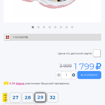
1-00450118
Цена по детской карте
1 799
3 999
В КОРЗИНУ
5.30
балла
участникам бонусной программы
29
27
28
32