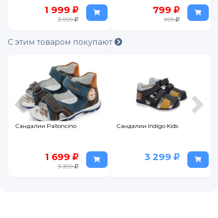
799
499
999
999
С этим товаром покупают
Сандалии Indigo Kids
Сандалии Indigo Kids
3 299
869
2 899