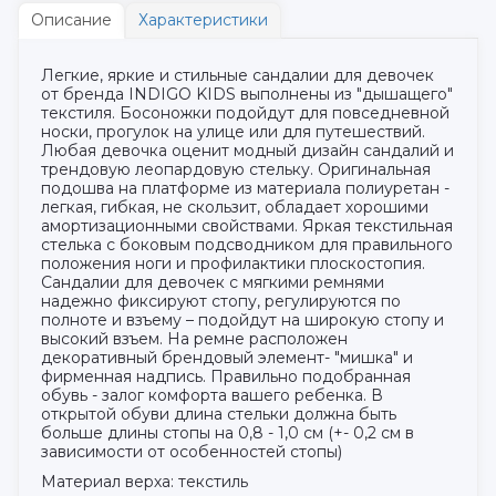
Описание
Характеристики
Легкие, яркие и стильные сандалии для девочек
от бренда INDIGO KIDS выполнены из "дышащего"
текстиля. Босоножки подойдут для повседневной
носки, прогулок на улице или для путешествий.
Любая девочка оценит модный дизайн сандалий и
трендовую леопардовую стельку. Оригинальная
подошва на платформе из материала полиуретан -
легкая, гибкая, не скользит, обладает хорошими
амортизационными свойствами. Яркая текстильная
стелька с боковым подсводником для правильного
положения ноги и профилактики плоскостопия.
Сандалии для девочек с мягкими ремнями
надежно фиксируют стопу, регулируются по
полноте и взъему – подойдут на широкую стопу и
высокий взъем. На ремне расположен
декоративный брендовый элемент- "мишка" и
фирменная надпись. Правильно подобранная
обувь - залог комфорта вашего ребенка. В
открытой обуви длина стельки должна быть
больше длины стопы на 0,8 - 1,0 см (+- 0,2 см в
зависимости от особенностей стопы)
Материал верха: текстиль