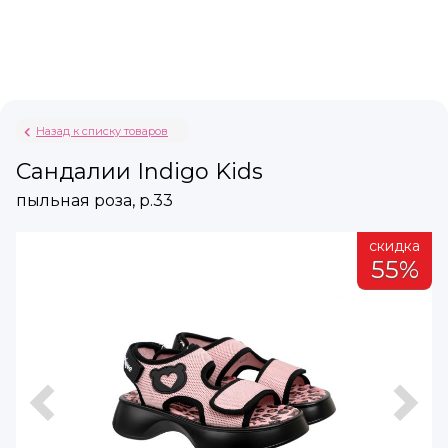
Назад к списку товаров
Сандалии Indigo Kids
пыльная роза, р.33
а
скидка
%
55%