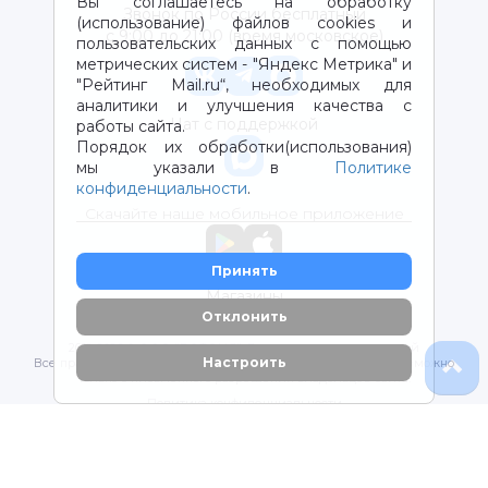
Вы соглашаетесь на обработку
Звонок по России бесплатный
(использование) файлов cookies и
с 9:00 до 21:00 (время московское)
пользовательских данных с помощью
метрических систем - "Яндекс Метрика" и
"Рейтинг Mail.ru“, необходимых для
аналитики и улучшения качества с
Чат с поддержкой
работы сайта.
Порядок их обработки(использования)
мы указали в
Политике
конфиденциальности
.
Скачайте наше мобильное приложение
Принять
Магазины
Отклонить
2012-2026 © ООО "ВОТОНЯ". Детские товары с доставкой
Настроить
Все права защищены. Любое использование материалов возможно
только с письменного разрешения владельцев сайта.
Политика конфиденциальности