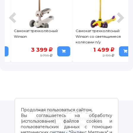
Самокат трехколёсный
Самокат трехколёсный
Winson
Winson со светящимеся
колёсами п/у
3 399
1 499
5 799
2 199
Продолжая пользоваться сайтом,
8-800-333-44-22
Вы соглашаетесь на обработку
Звонок по России бесплатный
(использование) файлов cookies и
с 9:00 до 21:00 (время московское)
пользовательских данных с помощью
метрических систем - "Яндекс Метрика" и