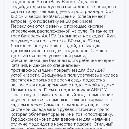
подростков AmaroBaby Bloom. Идеалено
подойдет для прогулок и повседневных поездок в
сад и школу. Рекомендуемый рост райдера 100-
150 см и весом до 50 кг. Дека и колеса имеют
встроенную подсветку из 20 режимов!
Переключаются режимы с помощью кнопки
управления, расположенной на руле. Питание от
трех батареек АА 1,5V (в комплект не входят). Руль
регулируется по высоте от 80 см до 92 см,
благодаря чему самокат подойдет как для
дошкольников, так и для подростков. Самокат
детский оснащен усиленной рамой,
обеспечивающей безопасность ребенка во время
катания, и декой со специальным
противоскользящим покрытием для большей
устойчивости. Бесшумные полиуретановые колеса
светятся не только во время езды-подсветка
включается одновременно с подсветкой на деке.
Диаметр колес 12 см на подшипниках ABEC-7
гарантируют самокату плавный ход. Торможение
осуществляется с помощью ножного тормоза на
заднем колесе. Самокат складной- с надежной
системой складывания рулевой стойки и грипс,
которая облегчает хранение и транспортировку.
Городской самокат для девочки и для мальчика
отлично подойдет в качестве подарка. Стильный
светящийся самокат разнообразит прогулку