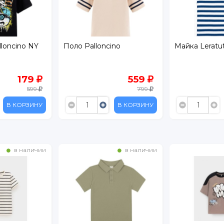
loncino NY
Поло Palloncino
Майка Leratut
179
559
599
799
В КОРЗИНУ
В КОРЗИНУ
в наличии
в наличии