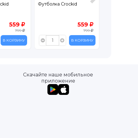
ckid
Футболка Crockid
Футболка Acoo
559
559
799
799
В КОРЗИНУ
В КОРЗИНУ
Скачайте наше мобильное
приложение