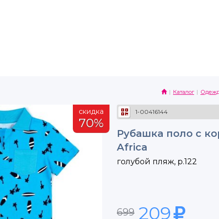
Каталог
Одеж
скидка
1-00416144
70%
Рубашка поло с ко
Africa
голубой пляж, р.122
209
699