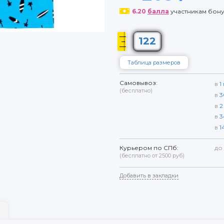
6.20
балла
участникам бон
122
Таблица размеров
Самовывоз:
в
1
(бесплатно)
в
3
в
2
в
3
в
1
Курьером по СПб:
до
(бесплатно от 2500 руб)
Добавить в закладки