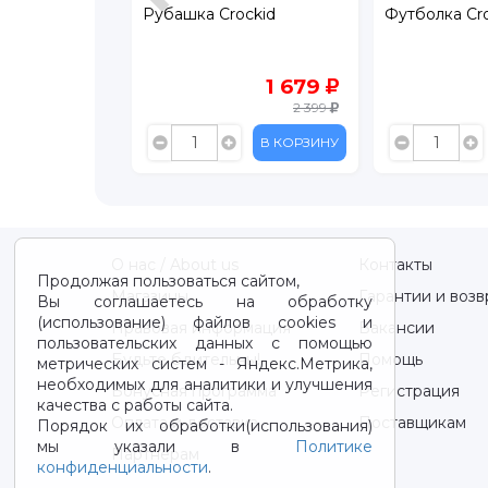
ockid
Рубашка Crockid
Футболка Cr
399
1 679
799
2 399
В КОРЗИНУ
В КОРЗИНУ
О нас / About us
Контакты
Продолжая пользоваться сайтом,
Магазины
Гарантии и возв
Вы соглашаетесь на обработку
(использование) файлов cookies и
Правовая информация
Вакансии
пользовательских данных с помощью
Будьте бдительны!
Помощь
метрических систем - Яндекс.Метрика,
необходимых для аналитики и улучшения
Бонусная программа
Регистрация
качества с работы сайта.
Оплата и доставка
Поставщикам
Порядок их обработки(использования)
мы указали в
Политике
Партнерам
конфиденциальности
.