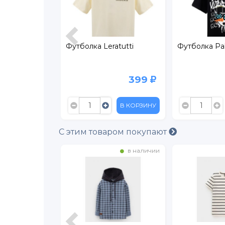
atutti
Футболка Leratutti
Футболка Pal
399
399
В КОРЗИНУ
В КОРЗИНУ
С этим товаром покупают
в наличии
в наличии