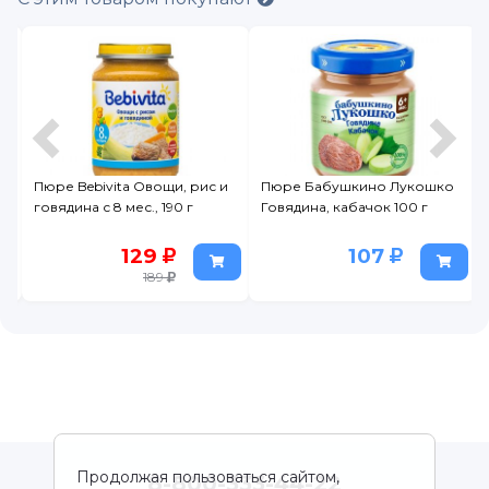
Пюре Bebivita Овощи, рис и
Пюре Бабушкино Лукошко
говядина с 8 мес., 190 г
Говядина, кабачок 100 г
129
107
189
Продолжая пользоваться сайтом,
8-800-333-44-22