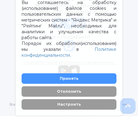
Вы соглашаетесь на обработку
Звонок по России бесплатный
(использование) файлов cookies и
с 9:00 до 21:00 (время московское)
пользовательских данных с помощью
метрических систем - "Яндекс Метрика" и
"Рейтинг Mail.ru“, необходимых для
аналитики и улучшения качества с
Чат с поддержкой
работы сайта.
Порядок их обработки(использования)
мы указали в
Политике
конфиденциальности
.
Скачайте наше мобильное приложение
Принять
Магазины
Отклонить
2012-2026 © ООО "ВОТОНЯ". Детские товары с доставкой
Настроить
Все права защищены. Любое использование материалов возможно
только с письменного разрешения владельцев сайта.
Политика конфиденциальности