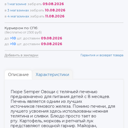
в
1
магазине
забрать
09.08.2026
в
3
магазинах
забрать
10.08.2026
в
4
магазинах
забрать
11.08.2026
Курьером по СПб:
(бесплатно от 2500 руб)
до
>10
шт. доставим
09.08.2026
до
>10
шт. доставим
09.08.2026
Добавить в закладки
Гарантия и возврат товара
Описание
Характеристики
Пюре Semper Овощи с телячьей печенью
предназначено для питания детей с 8 месяцев.
Печень является одним из лучших
источников гемового железа. Помимо печени, для
лучшего усвоения здесь использованы нежная
телятина и сливки. Блюдо просто тает во
рту. Картофель, морковь и репчатый лук
представляют овощной гарнир. Майоран,