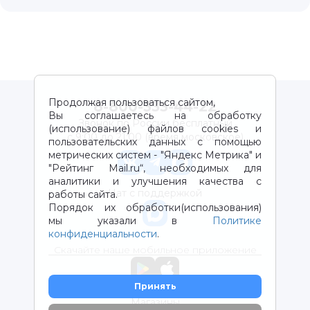
Продолжая пользоваться сайтом,
8-800-333-44-22
Вы соглашаетесь на обработку
Звонок по России бесплатный
(использование) файлов cookies и
с 9:00 до 21:00 (время московское)
пользовательских данных с помощью
метрических систем - "Яндекс Метрика" и
"Рейтинг Mail.ru“, необходимых для
аналитики и улучшения качества с
Чат с поддержкой
работы сайта.
Порядок их обработки(использования)
мы указали в
Политике
конфиденциальности
.
Скачайте наше мобильное приложение
Принять
Магазины