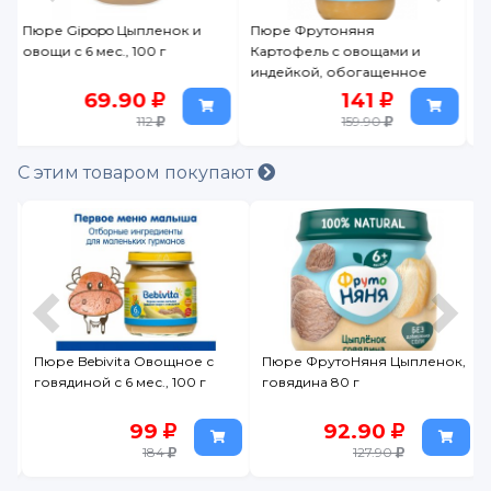
Пюре Фрутоняня
Пюре Bebivita Овощное с
Картофель с овощами и
говядиной с 6 мес., 100 г
индейкой, обогащенное
железом 190 г
141
99
159.90
184
С этим товаром покупают
Пюре ФрутоНяня Цыпленок,
Пюре Semper Мини-
говядина 80 г
Феттучини с чечевицей и
томатами 190 г
92.90
304
127.90