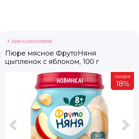
Назад к списку товаров
Пюре мясное ФрутоНяня
цыпленок с яблоком, 100 г
а
скидка
%
18%