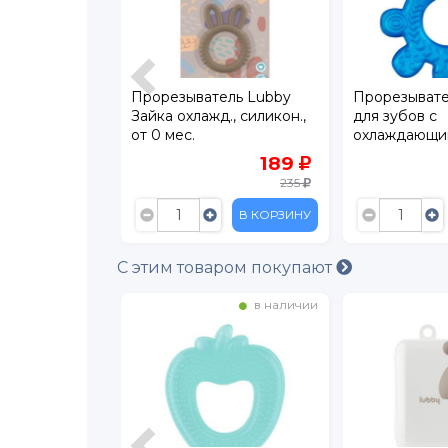
ль Roxy-Kids
Прорезыватель Lubby
Прорезывате
er
Зайка охлажд., силикон.,
для зубов с
от 0 мес.
охлаждающи
наполнител
295
189
235
В КОРЗИНУ
В КОРЗИНУ
С этим товаром покупают
в наличии
в наличии