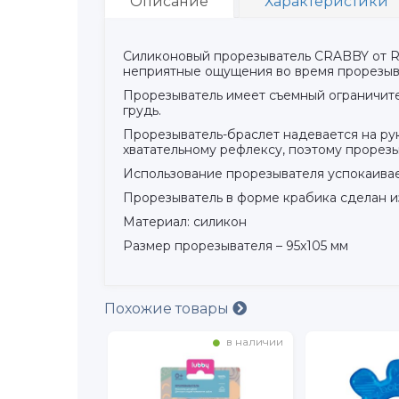
Описание
Характеристики
Силиконовый прорезыватель CRABBY от R
неприятные ощущения во время прорезыв
Прорезыватель имеет съемный ограничите
грудь.
Прорезыватель-браслет надевается на ру
хватательному рефлексу, поэтому прорезы
Использование прорезывателя успокаивае
Прорезыватель в форме крабика сделан и
Материал: силикон
Размер прорезывателя – 95x105 мм
Похожие товары
в наличии
в наличии