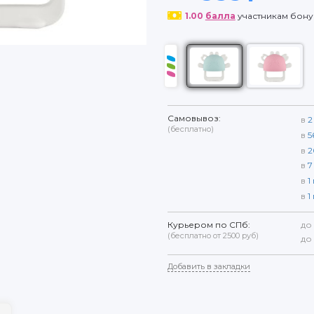
1.00
балла
участникам бон
Самовывоз:
в
2
(бесплатно)
в
5
в
2
в
7
в
1
в
1
Курьером по СПб:
до
(бесплатно от 2500 руб)
до
Добавить в закладки