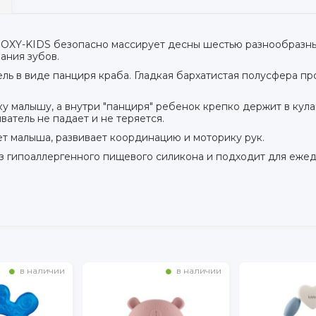
OXY-KIDS безопасно массирует десны шестью разнообразн
ания зубов.
ль в виде панциря краба. Гладкая бархатистая полусфера п
ку малышу, а внутри "панциря" ребенок крепко держит в кул
ватель не падает и не теряется.
т малыша, развивает координацию и моторику рук.
з гипоаллергенного пищевого силикона и подходит для ежед
в наличии
в наличии