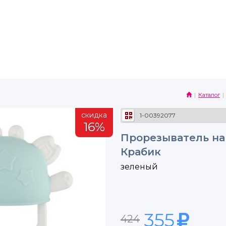
Каталог
скидка
1-00392077
16%
Прорезыватель на
Крабик
зеленый
355
424