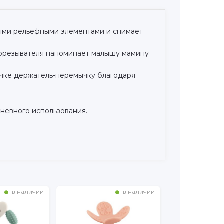
ыми рельефными элементами и снимает
рорезывателя напоминает малышу мамину
ачке держатель-перемычку благодаря
невного использования.
в наличии
в наличии