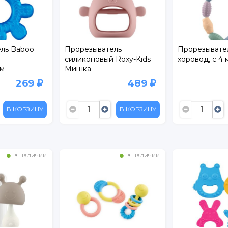
ль Baboo
Прорезыватель
Прорезывател
силиконовый Roxy-Kids
хоровод, с 4 
м
Мишка
ем
269
489
В КОРЗИНУ
В КОРЗИНУ
в наличии
в наличии