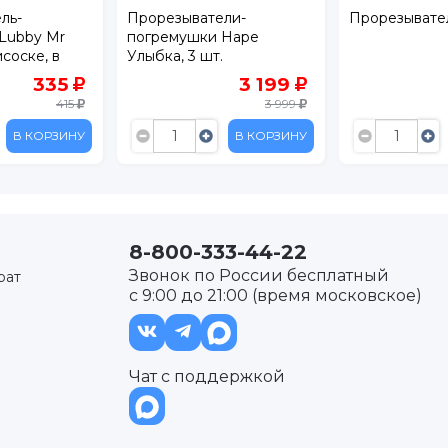
ль-
Прорезыватели-
Прорезывате
Lubby Mr
погремушки Hape
соске, в
Улыбка, 3 шт.
335
3 199
415
3 999
В КОРЗИНУ
В КОРЗИНУ
8-800-333-44-22
Звонок по России бесплатный
рат
с 9:00 до 21:00 (время московское)
Чат с поддержкой