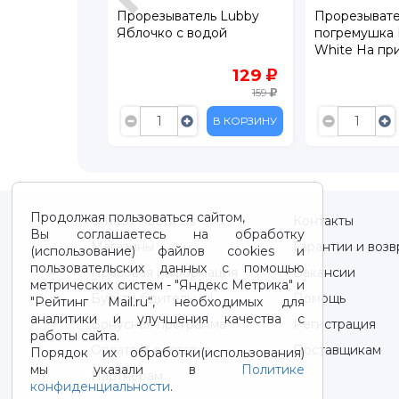
ль Roxy-Kids
Прорезыватель Lubby
Прорезывате
er
Яблочко с водой
погремушка 
White На при
кейсе, 0+
295
129
159
В КОРЗИНУ
В КОРЗИНУ
Продолжая пользоваться сайтом,
О нас / About us
Контакты
Вы соглашаетесь на обработку
Магазины
Гарантии и возв
(использование) файлов cookies и
пользовательских данных с помощью
Правовая информация
Вакансии
метрических систем - "Яндекс Метрика" и
Будьте бдительны!
Помощь
"Рейтинг Mail.ru“, необходимых для
аналитики и улучшения качества с
Бонусная программа
Регистрация
работы сайта.
Оплата и доставка
Поставщикам
Порядок их обработки(использования)
мы указали в
Политике
Партнерам
конфиденциальности
.