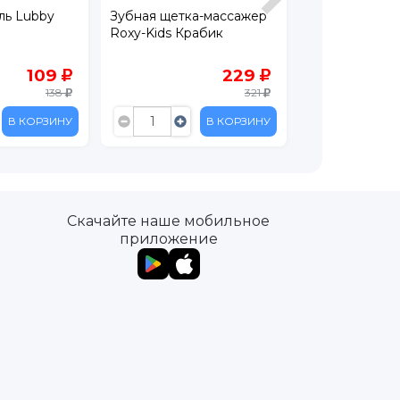
ль Lubby
Зубная щетка-массажер
Прорезывател
Roxy-Kids Крабик
Bunny Teethe
109
229
138
321
В КОРЗИНУ
В КОРЗИНУ
Скачайте наше мобильное
приложение