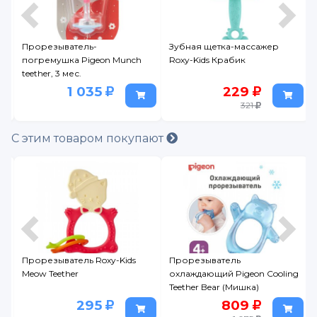
Прорезыватель-
Зубная щетка-массажер
погремушка Pigeon Munch
Roxy-Kids Крабик
teether, 3 мес.
1 035
229
321
С этим товаром покупают
Прорезыватель Roxy-Kids
Прорезыватель
Meow Teether
охлаждающий Pigeon Cooling
Teether Bear (Мишка)
295
809