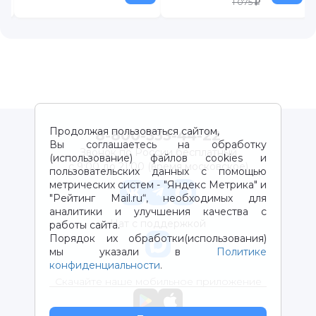
1 075
Продолжая пользоваться сайтом,
8-800-333-44-22
Вы соглашаетесь на обработку
Звонок по России бесплатный
(использование) файлов cookies и
с 9:00 до 21:00 (время московское)
пользовательских данных с помощью
метрических систем - "Яндекс Метрика" и
"Рейтинг Mail.ru“, необходимых для
аналитики и улучшения качества с
Чат с поддержкой
работы сайта.
Порядок их обработки(использования)
мы указали в
Политике
конфиденциальности
.
Скачайте наше мобильное приложение