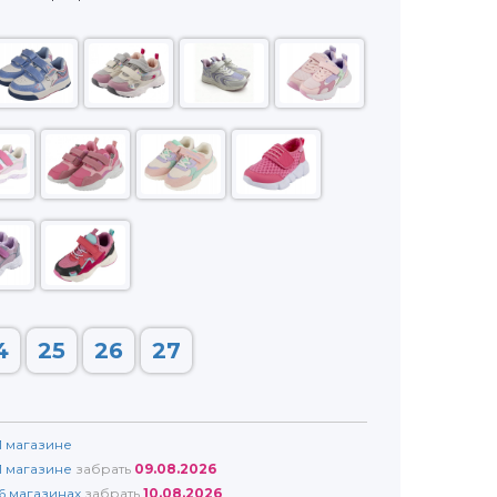
4
25
26
27
1
магазине
1
магазине
забрать
09.08.2026
6
магазинах
забрать
10.08.2026