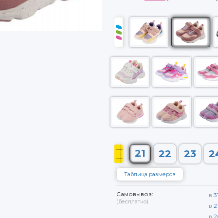
21
22
23
2
Таблица размеров
Самовывоз:
в
3
(бесплатно)
в
2
в
2