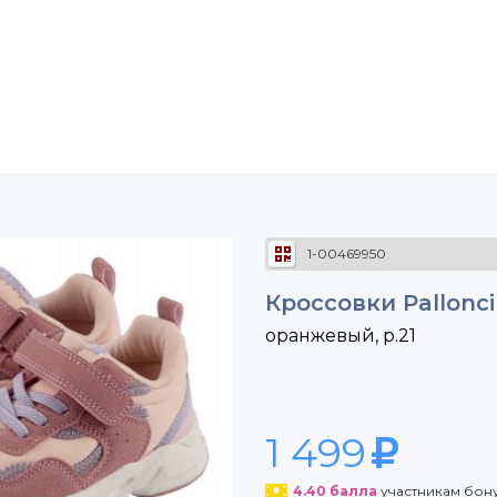
1-00469950
Кроссовки Pallonc
оранжевый, р.21
1 499
4.40
балла
участникам бон