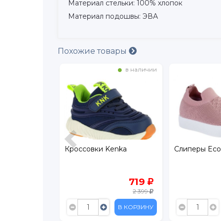
Материал стельки: 100% хлопок
Материал подошвы: ЭВА
Похожие товары
в наличии
в наличии
ndigo Kids
Кроссовки Kenka
Слиперы Ecot
899
719
2 999
2 399
В КОРЗИНУ
В КОРЗИНУ