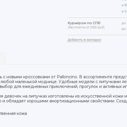
в
1
в
1
Курьером по СПб:
до
(бесплатно от 2500 руб)
до
Добавить в закладки
 с новыми кроссовками от Palloncino. В ассортименте пред
 любой маленькой моднице. Удобные модели с липучками легк
выбор для ежедневных приключений, прогулок и активных иг
ля девочек на липучках изготовлены из искусственной кожи 
ю и обладает хорошими амортизационными свойствами. Созд
ственная кожа