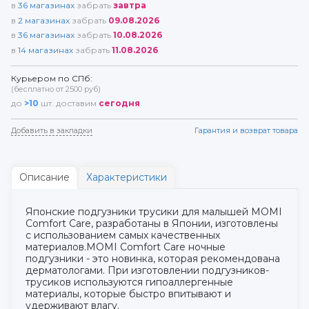
в
36
магазинах
забрать
завтра
в
2
магазинах
забрать
09.08.2026
в
36
магазинах
забрать
10.08.2026
в
14
магазинах
забрать
11.08.2026
Курьером по СПб:
(бесплатно от 2500 руб)
до
>10
шт. доставим
сегодня
Добавить в закладки
Гарантия и возврат товара
Описание
Характеристики
Японские подгузники трусики для малышей MOMI
Comfort Care, разработаны в Японии, изготовлены
с использованием самых качественных
материалов.MOMI Comfort Care ночные
подгузники - это новинка, которая рекомендована
дерматологами. При изготовлении подгузников-
трусиков используются гипоаллергенные
материалы, которые быстро впитывают и
удерживают влагу.