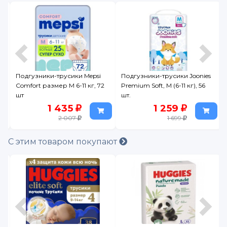
я
Подгузники-трусики Mepsi
Подгузники-трусики Joonies
Comfort размер М 6-11 кг, 72
Premium Soft, M (6-11 кг), 56
шт
шт.
1 435
1 259
2 007
1 699
С этим товаром покупают