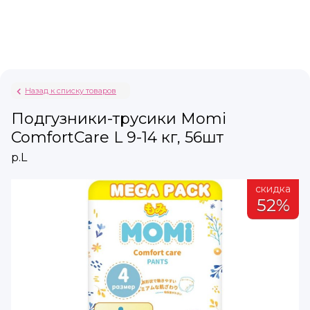
Назад к списку товаров
Подгузники-трусики Momi
ComfortCare L 9-14 кг, 56шт
р.L
а
скидка
%
52%