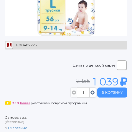
1-00487225
Цена по детской карте
1 039
2 155
В КОРЗИНУ
3.10
балла
участникам бонусной программы
Самовывоз:
(бесплатно)
в
1
магазине