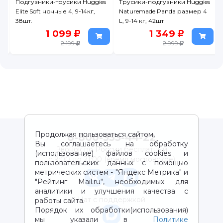
Подгузники-трусики Huggies
Трусики-подгузники Huggies
-
Elite Soft ночные 4, 9-14кг,
Naturemade Panda размер 4
38шт.
L, 9-14 кг, 42шт
1 099
1 349
2 199
2 999
Продолжая пользоваться сайтом,
8-800-333-44-22
Вы соглашаетесь на обработку
Звонок по России бесплатный
(использование) файлов cookies и
с 9:00 до 21:00 (время московское)
пользовательских данных с помощью
метрических систем - "Яндекс Метрика" и
"Рейтинг Mail.ru“, необходимых для
аналитики и улучшения качества с
Чат с поддержкой
работы сайта.
Порядок их обработки(использования)
мы указали в
Политике