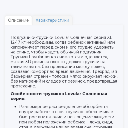
Описание
Характеристики
Подгузники-трусики Lovular Солнечная серия XL
12-17 кг необходимы, когда ребенок активный или
капризничает перед сном и его трудно удержать
на спине, чтобы надеть обычный подгузник.
Трусики Lovular легко снимаются и одеваются,
мягкая 3D резинка плотно держит трусики на
талии малыша, без провисания между ножек,
создавая комфорт во время движения. Трехрядная
барьерная стрейч - полоска мягко окружает ножки,
без натираний и следов от резинок, предотвращая
протекание.
Особенности трусиков Lovular Солнечная
серия:
Равномерное распределение абсорбента
внутри рабочего слоя трусиков обеспечивает
быстрое впитывание и поглощение жидкости
при любом положении ребенка – лежа, сидя,
стоя, в движении или во время сна, сохраняя