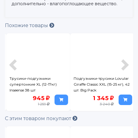
дополнительно - влагопоглощающее вещество.
Похожие товары
i
Трусики-подгузники
Подгузники-трусики Lovular
супертонкие XL (12-17кг)
Giraffe Classic XXL (15-25 кг), 42
Inseense 38 шт
шт. Big Pack
945
1 345
1 259
3 240
С этим товаром покупают