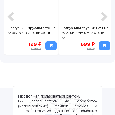
Подгузники-трусики детские
Подгузники-трусики ночные
YokoSun XL (12-20 кг) 38 шт.
YokoSun Premium M 6-10 кг,
22 шт
1 199
699
1 459
799
Продолжая пользоваться сайтом,
8-800-333-44-22
Вы соглашаетесь на обработку
Звонок по России бесплатный
(использование) файлов cookies и
с 9:00 до 21:00 (время московское)
пользовательских данных с помощью