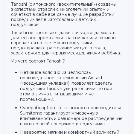
Tanoshi (с японского «восхитительный») созданы
экспертами отрасли с многолетним опытом и
сочетают в себе все самые лучшие разработки
последних лет в изготовлении детских
подгузников.
Tanoshi не протекают даже ночью, когда малыш
длительное время лежит на спинке или активно
ворочается во сне. Наши подгузники
предотвращают растекание жидкого стула,
характерного для первых месяцев жизни ребёнка.
Из чего состоят Tanoshi?
Нетканое волокно из целлюлозы,
произведённое по технологии AirLaid
(«воздушная укладка»), позволяет сделать
подгузники Tanoshi ультратонкими, но при
этом отлично впитывающими и не
протекающими.
Суперабсорбент от японского производителя
Sumitomo гарантирует мгновенную
впитываемость и равномерное распределение
влаги по всей поверхности подгузника.
Невероятно мягкий и комфортный волнистый