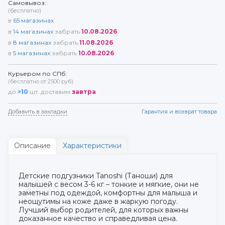
Самовывоз:
(бесплатно)
в
65
магазинах
в
14
магазинах
забрать
10.08.2026
в
8
магазинах
забрать
11.08.2026
в
5
магазинах
забрать
10.08.2026
Курьером по СПб:
(бесплатно от 2500 руб)
до
>10
шт. доставим
завтра
Добавить в закладки
Гарантия и возврат товара
Описание
Характеристики
Детские подгузники Tanoshi (Таноши) для
малышей с весом 3-6 кг – тонкие и мягкие, они не
заметны под одеждой, комфортны для малыша и
неощутимы на коже даже в жаркую погоду.
Лучший выбор родителей, для которых важны
доказанное качество и справедливая цена.