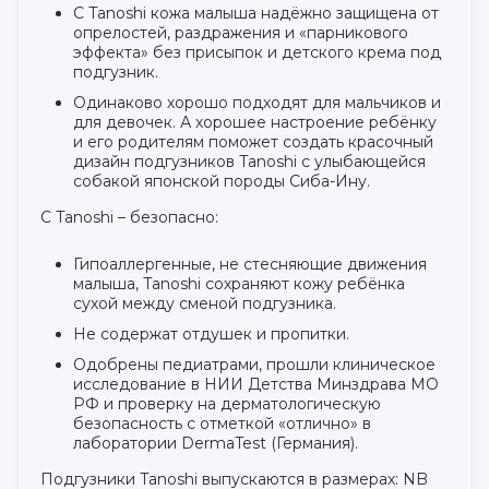
С Tanoshi кожа малыша надёжно защищена от
опрелостей, раздражения и «парникового
эффекта» без присыпок и детского крема под
подгузник.
Одинаково хорошо подходят для мальчиков и
для девочек. А хорошее настроение ребёнку
и его родителям поможет создать красочный
дизайн подгузников Tanoshi с улыбающейся
собакой японской породы Сиба-Ину.
С Tanoshi – безопасно:
Гипоаллергенные, не стесняющие движения
малыша, Tanoshi сохраняют кожу ребёнка
сухой между сменой подгузника.
Не содержат отдушек и пропитки.
Одобрены педиатрами, прошли клиническое
исследование в НИИ Детства Минздрава МО
РФ и проверку на дерматологическую
безопасность с отметкой «отлично» в
лаборатории DermaTest (Германия).
Подгузники Tanoshi выпускаются в размерах: NB