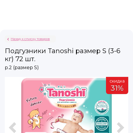
Назад к списку товаров
Подгузники Tanoshi размер S (3-6
кг) 72 шт.
р.2 (размер S)
а
скидка
31%