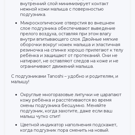
внутренний слой минимизирует контакт
нежной кожи малыша с поверхностью
подгузника.
Микроскопические отверстия во внешнем
слое подгузника обеспечивают выведение
прелого воздуха, оставляя при этом влагу
внутри впитывающего слоя. Двойные мягкие
оборочки вокруг ножек малыша и эластичная
резиночка на спинке хорошо прилегают к телу
ребёнка и защищают от протеканий. Они не
натирают, не оставляют следов на коже и не
ограничивают движений малыша.
С подгузниками Tanoshi – удобно и родителям, и
малышу!
Округлые многоразовые липучки не царапают
кожу ребёнка и расстёгиваются во время
смены подгузника бесшумно. Меняйте
подгузник, когда захотите, даже если ваш
малыш чутко спит!
Цветной индикатор наполнения подскажет,
когда подгузник пора сменить на новый.