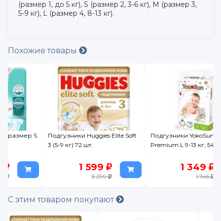
(размер 1, до 5 кг), S (размер 2, 3-6 кг), M (размер 3,
5-9 кг), L (размер 4, 8-13 кг).
Похожие товары
 S
Подгузники Huggies Elite Soft
Подгузники YokoSun
3 (5-9 кг) 72 шт.
Premium L 9-13 кг, 54 шт.
1 599
1 349
3 299
1 745
С этим товаром покупают