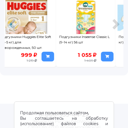
t
Подгузники Inseense Classic L
Подгузники Вотоня М (6-9
(9-14 кг) 56 шт
кг) 44 шт.
1 055
899
1 409
1 299
Продолжая пользоваться сайтом,
8-800-333-44-22
Вы соглашаетесь на обработку
Звонок по России бесплатный
(использование) файлов cookies и
с 9:00 до 21:00 (время московское)