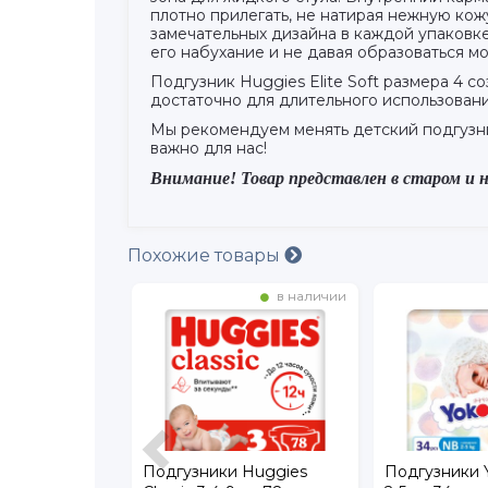
плотно прилегать, не натирая нежную кож
замечательных дизайна в каждой упаковк
его набухание и не давая образоваться 
Подгузник Huggies Elite Soft размера 4 с
достаточно для длительного использован
Мы рекомендуем менять детский подгузни
важно для нас!
Внимание! Товар представлен в старом и н
Похожие товары
в наличии
в наличии
 Pampers
Подгузники Huggies
Подгузники 