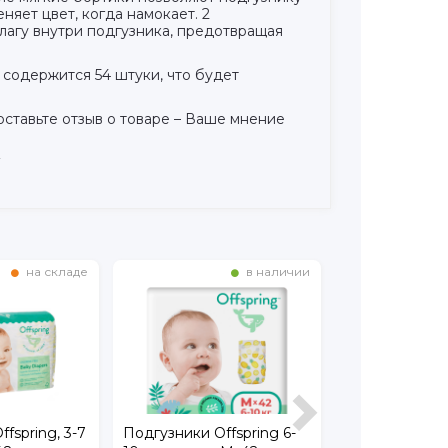
яет цвет, когда намокает. 2
лагу внутри подгузника, предотвращая
е содержится 54 штуки, что будет
ставьте отзыв о товаре – Ваше мнение
!
на складе
в наличии
fspring, 3-7
Подгузники Offspring 6-
Подгузники I