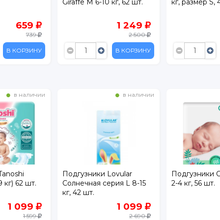
Giraffe M 6-10 кг, 62 шт.
кг, размер S, 
659
1 249
739
2 500
В КОРЗИНУ
В КОРЗИНУ
в наличии
в наличии
Tanoshi
Подгузники Lovular
Подгузники O
 кг) 62 шт.
Солнечная серия L 8-15
2-4 кг, 56 шт.
кг, 42 шт.
1 099
1 099
1 599
2 690