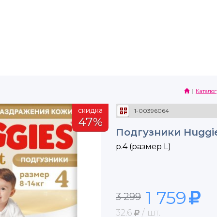
Каталог
скидка
1-00396064
47%
Подгузники Huggies 
р.4 (размер L)
1 759
3 299
32.6
/ шт.