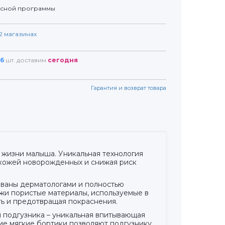
усной программы
2
магазинах
6
шт. доставим
сегодня
Гарантия и возврат товара
в жизни малыша. Уникальная технология
й кожей новорожденных и снижая риск
ованы дерматологами и полностью
ожи пористые материалы, используемые в
ать и предотвращая покраснения.
и подгузника – уникальная впитывающая
ие мягкие бортики позволяют подгузнику