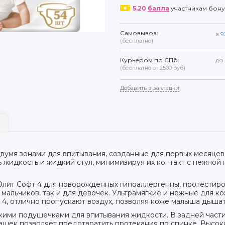
5.20
балла
участникам бон
Самовывоз:
в
9
(бесплатно)
Курьером по СПб:
до
(бесплатно от 2500 руб)
Добавить в закладки
с двумя зонами для впитывания, созданные для первых месяце
ь жидкость и жидкий стул, минимизируя их контакт с нежно
Элит Софт 4 для новорожденных гипоаллергенны, протестир
мальчиков, так и для девочек. Ультрамягкие и нежные для к
ft 4, отлично пропускают воздух, позволяя коже малыша дыш
гкими подушечками для впитывания жидкости. В задней част
машек позволяет предотвратить протекания по спинке. Высок