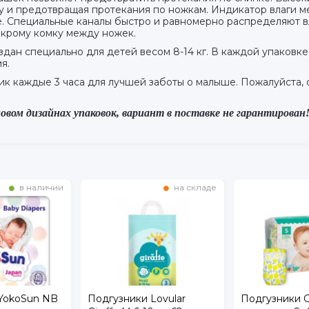
у и предотвращая протекания по ножкам. Индикатор влаги мен
е. Специальные каналы быстро и равномерно распределяют в
мокрому комку между ножек.
оздан специально для детей весом 8-14 кг. В каждой упаковк
ия.
к каждые 3 часа для лучшей заботы о малыше. Пожалуйста, о
овом дизайнах упаковок, вариант в поставке не гарантирован
в наличии
на складе
YokoSun NB
Подгузники Lovular
Подгузники Of