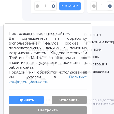
В КОРЗИНУ
В КОРЗИНУ
Продолжая пользоваться сайтом,
О нас / About us
Контакты
Вы соглашаетесь на обработку
Магазины
Гарантии и возв
(использование) файлов cookies и
пользовательских данных с помощью
Правовая информация
Вакансии
метрических систем - "Яндекс Метрика" и
Будьте бдительны!
Помощь
"Рейтинг Mail.ru“, необходимых для
аналитики и улучшения качества с
Бонусная программа
Регистрация
работы сайта.
Оплата и доставка
Поставщикам
Порядок их обработки(использования)
мы указали в
Политике
Партнерам
конфиденциальности
.
Принять
Отклонить
2012-2026 © ООО "ВОТОНЯ". Детские товары с достав
Все права защищены. Любое использование материа
Политика конфиденциальности
Настроить