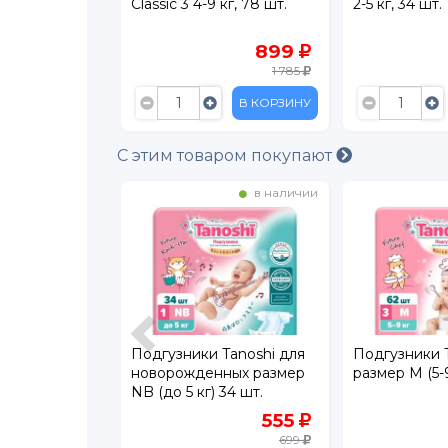
Dry Midi 5-9
Classic 3 4-9 кг, 78 шт.
2-5 кг, 34 шт.
2 099
899
3 799
1 785
В КОРЗИНУ
В КОРЗИНУ
С этим товаром покупают
в наличии
в наличии
 Pampers
Подгузники Tanoshi для
Подгузники 
Dry Maxi (8-14
новорожденных размер
размер M (5-9
 Мега бокс
NB (до 5 кг) 34 шт.
1 899
555
2 999
699