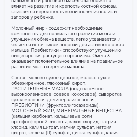
пальмового и рапсового масел благоприятно
влияет на развитие и крепость костной основы,
снижается вероятность возникновения колик и
запоров у ребенка.
Молочный жир - содержит необходимые
компоненты для правильного развития мозга и
улучшения обмена веществ, легко усваивается и
является источником энергии для активного роста
малыша. Пребиотики - способствуют улучшению
пищеварения растущего организма. Омега 3
оказывает положительное влияние на правильное
развитие мозга и зрения малыша.
Состав: молоко сухое цельное, молоко сухое
обезжиренное, глюкозный сироп,
РАСТИТЕЛЬНЫЕ МАСЛА (подсолнечное
высокоолеиновое, соевое, кокосовое), сыворотка
сухая молочная деминерализованная,
ПРЕБИОТИКИ (фруктоолигосахариды),
МОЛОЧНЫЙ ЖИР, МИНЕРАЛЬНЫЕ ВЕЩЕСТВА
(кальция карбонат, кальциевые соли
ортофосфорной кислоты, калия хлорид, натрия
хлорид, калия цитрат, магния сульфат, натрия
цитрат, железа (II) сульфат, цинка сульфат, калия