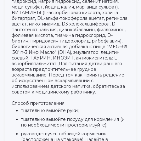
гидроксид, натрия гидроксид, селенит натрия,
меди сульфат, йодид калия, марганца сульфат),
ВИТАМИНЫ (L-аскорбиновая кислота, холина
битартрат, DL-альфа-токоферола ацетат, ретинола
ацетат, никотинамид, D3 холекальциферол, D-
пантотенат кальция, цианкобаламин, филлохинон,
фолиевая кислота, тиамина гидрохлорид, D-
биотин, пиридоксин гидрохлорид, рибофлавин),
биологическая активная добавка к пище "MEG-3®
‘30’ n-3 Инф Масло" (DHA), эмульгатор: лецитин
соевый, ТАУРИН, ИНОЗИТ, антиокислитель: L–
аскорбилпальмитат. Для питания детей раннего
возраста предпочтительнее грудное
вскармливание. Перед тем как принять решение
об искусственном вскармливании с
использованием детского напитка, обратитесь за
советом к медицинскому работнику.
Способ приготовления:
тщательно вымойте руки;
тщательно вымойте посуду для кормления (и
по необходимости простерилизуйте);
руководствуясь таблицей кормления
(расположена на упаковке), налейте в