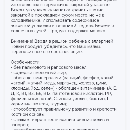
изготовления в герметично закрытой упаковке.
Вскрытую упаковку напитка хранить плотно
закрытой в прохладном сухом месте, но не в
холодильнике. Использовать содержимое
вскрытой упаковки в течение 3 недель. Беречь от
солнечных лучей. Продукт содержит молоко.
Внимание! Вводя в рацион ребенка с аллергией
новый продукт, убедитесь, что Ваш малыш
переносит все его составляющие.
Особенности:
- без пальмового и рапсового масел;
- содержит молочный жир;
- обогащен минералами (кальций, фосфор, калий,
натрий, магний, медь, марганец, железо, цинк,
хлориды, йод, селен) - обогащен витаминами (А, Е,
Д, К, В1, В2, В6, В12, пантотеновой кислотой, РР,
фолиевая кислотой, С, инозит, холин, биотин, L-
карнитин, лютеин, таурин);
- способствует правильному развитию и крепости
костной основы;
- снижает вероятность возникновения колик и
запоров;