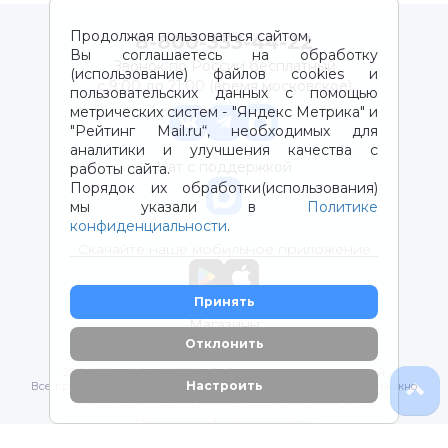
Продолжая пользоваться сайтом,
8-800-333-44-22
Вы соглашаетесь на обработку
Звонок по России бесплатный
(использование) файлов cookies и
с 9:00 до 21:00 (время московское)
пользовательских данных с помощью
метрических систем - "Яндекс Метрика" и
"Рейтинг Mail.ru“, необходимых для
аналитики и улучшения качества с
Чат с поддержкой
работы сайта.
Порядок их обработки(использования)
мы указали в
Политике
конфиденциальности
.
Скачайте наше мобильное приложение
Принять
Магазины
Отклонить
2012-2026 © ООО "ВОТОНЯ". Детские товары с доставкой
Настроить
Все права защищены. Любое использование материалов возможно
только с письменного разрешения владельцев сайта.
Политика конфиденциальности