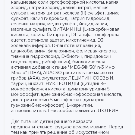
кальциевые соли ортофосфорной кислоты, калия
хлорид, натрия хлорид, калия цитрат, магния
сульфат, натрия цитрат, железа (II) сульфат, цинка
сульфат, калия гидроксид, натрия гидроксид,
селенит натрия, меди сульфат, йодид калия,
марганца сульфат), ВИТАМИНЫ (L-аскорбиновая
кислота, холина битартрат, DL-альфа-токоферола
ацетат, ретинола ацетат, никотинамид, D3
холекальциферол, D-пантотенат кальция,
цианкобаламин, филлохинон, фолиевая кислота,
тиамина гидрохлорид, D-биотин, пиридоксин
гидрохлорид, рибофлавин), биологическая
активная добавка к пище "MEG-3® ‘30’ n-3 Инф
Масло" (DHA), ARACSO растительное масло из
грибов (ARA), эмульгатор: ЛЕЦИТИН СОЕВЫЙ,
таурин, инозит, НУКЛЕОТИДЫ (цитидин-5-
монофосфорная кислота, динатрия уридин-5-
монофосфат, аденозин-5-монофосфорная кислота,
динатрия инозин-5-монофосфат, динатрия
гуанозин-5-монофосфат), L–карнитин,
антиокислитель: L–аскорбилпальмитат, ЛЮТЕИН.
Для питания детей раннего возраста
предпочтительнее грудное вскармливание. Перед
тем как принять решение об искусственном