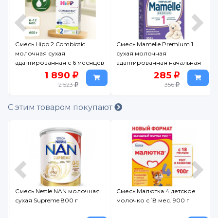
Смесь Mamelle Premium 1
Смесь Similac Gold 2
сухая молочная
молочная 800 г
яцев
адаптированная начальная
0-6 мес. 350 г
285
1 399
356
1 644
С этим товаром покупают
олочная
Смесь Малютка 4 детское
Молочко Similac 3-4 Кла
г
молочко с 18 мес. 900 г
детское сухое, 800 г