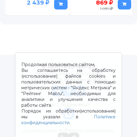
869
1 029
1 089
1 208
Продолжая пользоваться сайтом,
8-800-333-44-22
Вы соглашаетесь на обработку
Звонок по России бесплатный
(использование) файлов cookies и
с 9:00 до 21:00 (время московское)
пользовательских данных с помощью
метрических систем - "Яндекс Метрика" и
"Рейтинг Mail.ru“, необходимых для
аналитики и улучшения качества с
Чат с поддержкой
работы сайта.
Порядок их обработки(использования)
мы указали в
Политике
конфиденциальности
.
Скачайте наше мобильное приложение