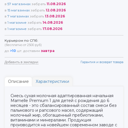
в
57
магазинах
забрать
11.08.2026
в
15
магазинах
забрать
12.08.2026
в
7
магазинах
забрать
13.08.2026
в
1
магазине
забрать
14.08.2026
в
1
магазине
забрать
17.08.2026
Курьером по СПб:
(бесплатно от 2500 руб)
до
>10
шт. доставим
завтра
Добавить в закладки
Гарантия и возврат товара
Описание
Характеристики
Смесь сухая молочная адаптированная начальная
Mamelle Premium 1 для детей с рождения до 6
месяцев - это сбалансированный состав смеси без
пальмового и рапсового масел, содержащий
молочный жир, обогащенный пребиотиками,
витаминами и минералами. Продукция
производится на новейшем современном заводе с