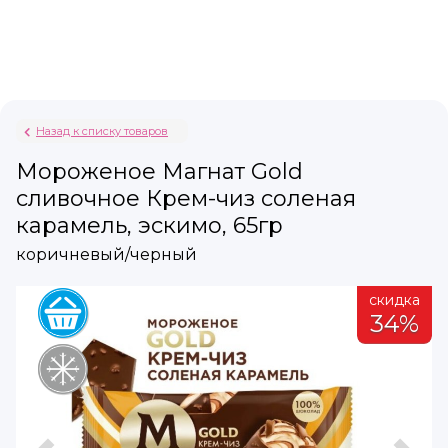
Назад к списку товаров
Мороженое Магнат Gold
сливочное Крем-чиз соленая
карамель, эскимо, 65гр
коричневый/черный
а
скидка
%
34%