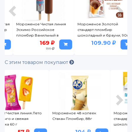
ая
Мороженое Чистая линия
Мороженое Золотой
Эскимо Российское
стандарт пломбир
пломбир Ванильный в
шоколадный и брауни, 90г
глазури 80 г
169
109.90
199
С этим товаром покупают
Мороженое 48 копеек
Мороженое Золотой
Стакан Пломбир, 88г
стандарт пломбир сэндвич с
шоколадн печеньем, 69г
104
109.90