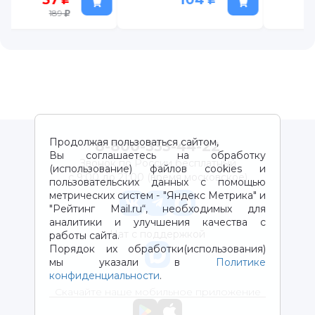
Продолжая пользоваться сайтом,
8-800-333-44-22
Вы соглашаетесь на обработку
Звонок по России бесплатный
(использование) файлов cookies и
с 9:00 до 21:00 (время московское)
пользовательских данных с помощью
метрических систем - "Яндекс Метрика" и
"Рейтинг Mail.ru“, необходимых для
аналитики и улучшения качества с
Чат с поддержкой
работы сайта.
Порядок их обработки(использования)
мы указали в
Политике
конфиденциальности
.
Скачайте наше мобильное приложение