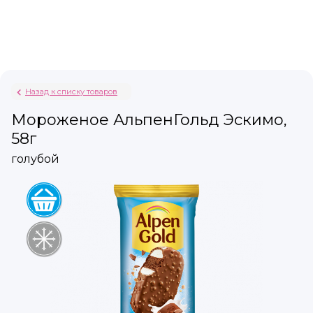
Назад к списку товаров
Мороженое АльпенГольд Эскимо,
58г
голубой