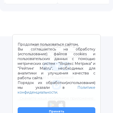
Продолжая пользоваться сайтом,
8-800-333-44-22
Вы соглашаетесь на обработку
Звонок по России бесплатный
(использование) файлов cookies и
с 9:00 до 21:00 (время московское)
пользовательских данных с помощью
метрических систем - "Яндекс Метрика" и
"Рейтинг Mail.ru“, необходимых для
аналитики и улучшения качества с
Чат с поддержкой
работы сайта.
Порядок их обработки(использования)
мы указали в
Политике
конфиденциальности
.
Скачайте наше мобильное приложение
Принять