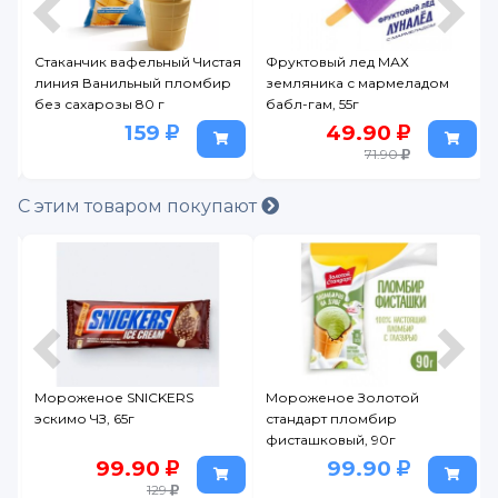
Стаканчик вафельный Чистая
Фруктовый лед МАХ
линия Ванильный пломбир
земляника с мармеладом
без сахарозы 80 г
бабл-гам, 55г
159
49.90
71.90
С этим товаром покупают
Мороженое SNICKERS
Мороженое Золотой
эскимо ЧЗ, 65г
стандарт пломбир
фисташковый, 90г
99.90
99.90
129