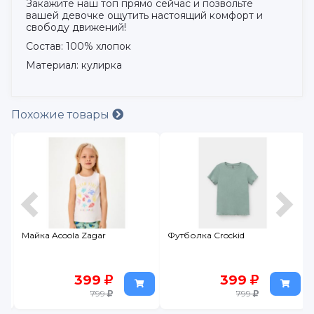
Закажите наш топ прямо сейчас и позвольте
вашей девочке ощутить настоящий комфорт и
свободу движений!
Состав: 100% хлопок
Материал: кулирка
Похожие товары
e
Майка Acoola Zagar
Футболка Crockid
399
399
799
799