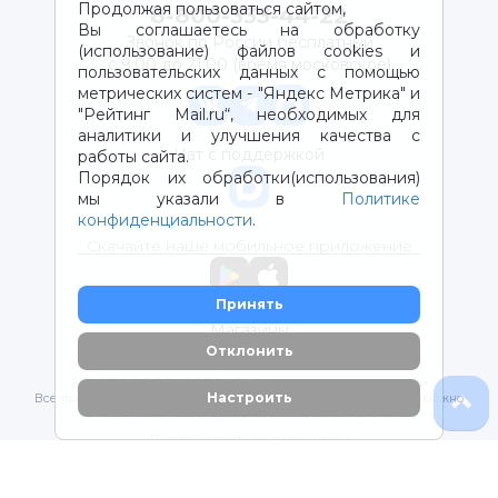
Продолжая пользоваться сайтом,
8-800-333-44-22
Вы соглашаетесь на обработку
Звонок по России бесплатный
(использование) файлов cookies и
с 9:00 до 21:00 (время московское)
пользовательских данных с помощью
метрических систем - "Яндекс Метрика" и
"Рейтинг Mail.ru“, необходимых для
аналитики и улучшения качества с
Чат с поддержкой
работы сайта.
Порядок их обработки(использования)
мы указали в
Политике
конфиденциальности
.
Скачайте наше мобильное приложение
Принять
Магазины
Отклонить
2012-2026 © ООО "ВОТОНЯ". Детские товары с доставкой
Настроить
Все права защищены. Любое использование материалов возможно
только с письменного разрешения владельцев сайта.
Политика конфиденциальности