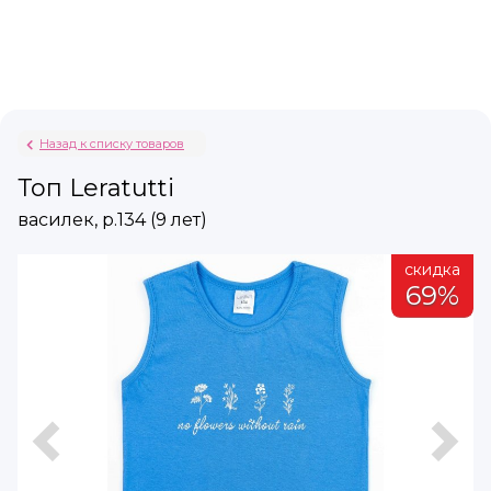
Назад к списку товаров
Топ Leratutti
василек, р.134 (9 лет)
а
скидка
%
69%