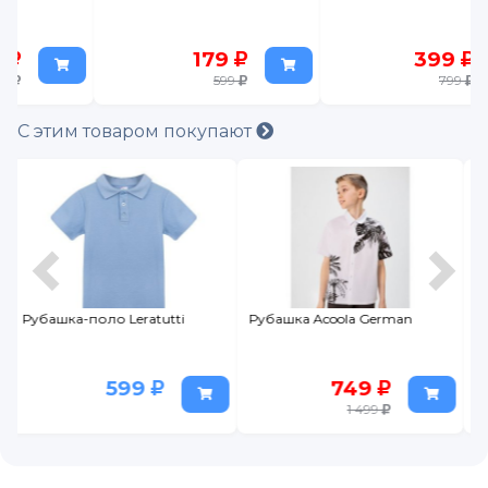
179
399
599
799
С этим товаром покупают
Рубашка Acoola German
Футболка Leratutti 2 шт.
749
499
1 499