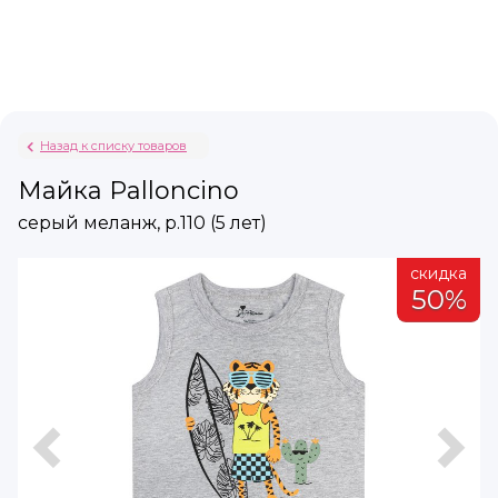
Назад к списку товаров
Майка Palloncino
серый меланж, р.110 (5 лет)
а
скидка
%
50%