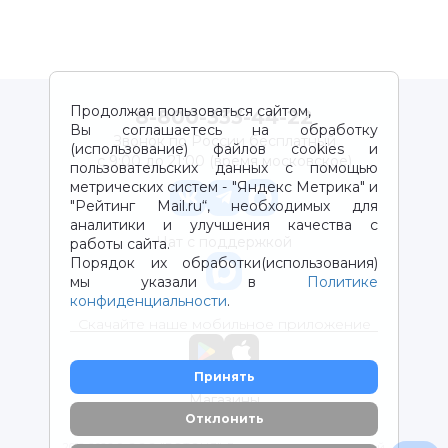
Продолжая пользоваться сайтом,
8-800-333-44-22
Вы соглашаетесь на обработку
Звонок по России бесплатный
(использование) файлов cookies и
с 9:00 до 21:00 (время московское)
пользовательских данных с помощью
метрических систем - "Яндекс Метрика" и
"Рейтинг Mail.ru“, необходимых для
аналитики и улучшения качества с
Чат с поддержкой
работы сайта.
Порядок их обработки(использования)
мы указали в
Политике
конфиденциальности
.
Скачайте наше мобильное приложение
Принять
Магазины
Отклонить
2012-2026 © ООО "ВОТОНЯ". Детские товары с доставкой