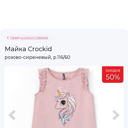
Назад к списку товаров
Майка Crockid
розово-сиреневый, р.116/60
а
скидка
%
50%