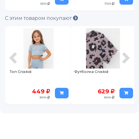
599
799
С этим товаром покупают
Топ Crockid
Футболка Crockid
449
629
899
899