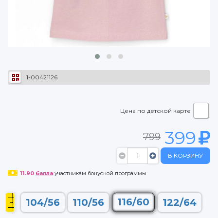
1-00421126
Цена по детской карте
399
799
В КОРЗИНУ
11.90
балла
участникам бонусной программы
116/60
104/56
110/56
122/64