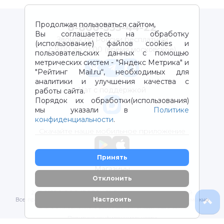
Продолжая пользоваться сайтом,
8-800-333-44-22
Вы соглашаетесь на обработку
Звонок по России бесплатный
(использование) файлов cookies и
с 9:00 до 21:00 (время московское)
пользовательских данных с помощью
метрических систем - "Яндекс Метрика" и
"Рейтинг Mail.ru“, необходимых для
аналитики и улучшения качества с
Чат с поддержкой
работы сайта.
Порядок их обработки(использования)
мы указали в
Политике
конфиденциальности
.
Скачайте наше мобильное приложение
Принять
Магазины
Отклонить
2012-2026 © ООО "ВОТОНЯ". Детские товары с доставкой
Настроить
Все права защищены. Любое использование материалов возможно
только с письменного разрешения владельцев сайта.
Политика конфиденциальности