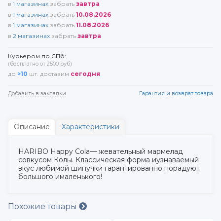
в
1
магазинах
забрать
завтра
в
1
магазинах
забрать
10.08.2026
в
1
магазинах
забрать
11.08.2026
в
2
магазинах
забрать
завтра
Курьером по СПб:
(бесплатно от 2500 руб)
до
>10
шт. доставим
сегодня
Добавить в закладки
Гарантия и возврат товара
Описание
Характеристики
HARIBO Happy Cola— жевательный мармелад
совкусом Колы. Классическая форма иузнаваемый
вкус любимой шипучки гарантированно порадуют
большого ималенького!
Похожие товары