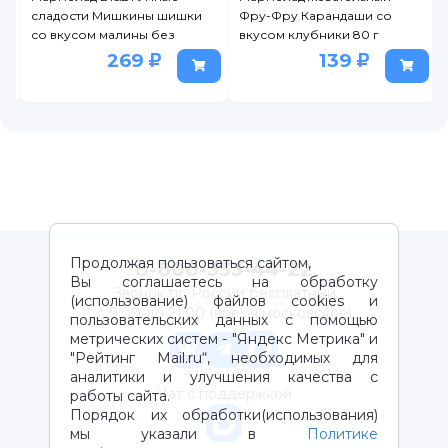
со
сладости Мишкины шишки
Фру-Фру Карандаши со
со вкусом малины без
вкусом клубники 80 г
сахара 150 г
269
139
Продолжая пользоваться сайтом,
8-800-333-44-22
Вы соглашаетесь на обработку
Звонок по России бесплатный
(использование) файлов cookies и
с 9:00 до 21:00 (время московское)
пользовательских данных с помощью
метрических систем - "Яндекс Метрика" и
"Рейтинг Mail.ru“, необходимых для
аналитики и улучшения качества с
Чат с поддержкой
работы сайта.
Порядок их обработки(использования)
мы указали в
Политике