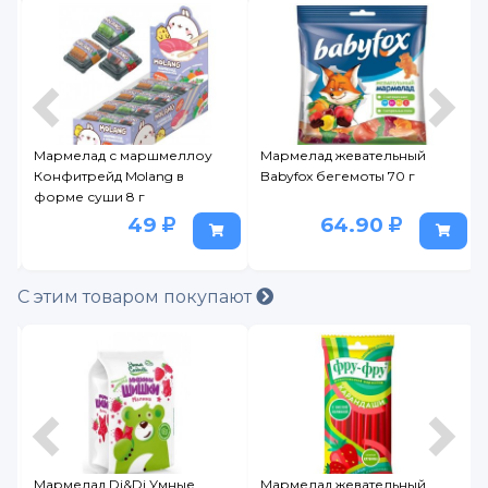
Мармелад с маршмеллоу
Мармелад жевательный
Конфитрейд Molang в
Babyfox бегемоты 70 г
форме суши 8 г
49
64.90
С этим товаром покупают
Мармелад Di&Di Умные
Мармелад жевательный