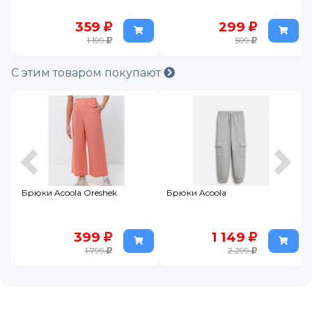
359
299
1 199
599
С этим товаром покупают
Брюки Acoola Oreshek
Брюки Acoola
399
1 149
1 799
2 299