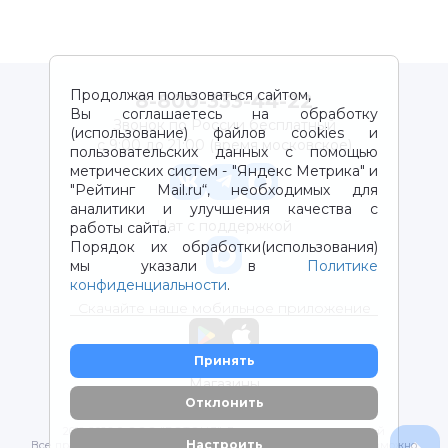
Продолжая пользоваться сайтом,
8-800-333-44-22
Вы соглашаетесь на обработку
Звонок по России бесплатный
(использование) файлов cookies и
с 9:00 до 21:00 (время московское)
пользовательских данных с помощью
метрических систем - "Яндекс Метрика" и
"Рейтинг Mail.ru“, необходимых для
аналитики и улучшения качества с
Чат с поддержкой
работы сайта.
Порядок их обработки(использования)
мы указали в
Политике
конфиденциальности
.
Скачайте наше мобильное приложение
Принять
Магазины
Отклонить
2012-2026 © ООО "ВОТОНЯ". Детские товары с доставкой
Настроить
Все права защищены. Любое использование материалов возможно