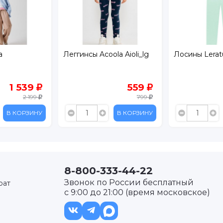
a
Леггинсы Acoola Aioli_lg
Лосины Leratu
1 539
559
2 199
799
В КОРЗИНУ
В КОРЗИНУ
8-800-333-44-22
Звонок по России бесплатный
рат
с 9:00 до 21:00 (время московское)