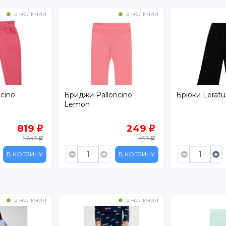
в наличии
в наличии
cino
Бриджи Palloncino
Брюки Leratut
Lemon
819
249
1 649
499
В КОРЗИНУ
В КОРЗИНУ
в наличии
в наличии