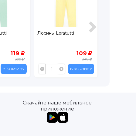
tti
Лосины Leratutti
Брюки Crocki
119
109
399
349
В КОРЗИНУ
В КОРЗИНУ
Скачайте наше мобильное
приложение