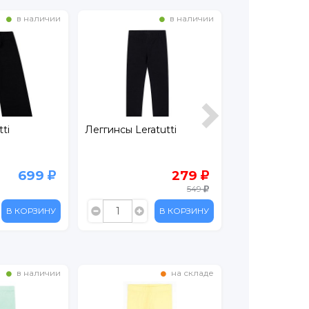
в наличии
в наличии
ti
Леггинсы Leratutti
Лосины Leratu
699
279
549
В КОРЗИНУ
В КОРЗИНУ
в наличии
на складе