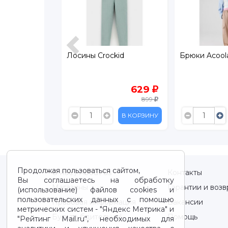
екс
Лосины Crockid
Брюки Acool
209
629
699
899
В КОРЗИНУ
В КОРЗИНУ
Продолжая пользоваться сайтом,
О нас / About us
Контакты
Вы соглашаетесь на обработку
Магазины
Гарантии и возв
(использование) файлов cookies и
пользовательских данных с помощью
Правовая информация
Вакансии
метрических систем - "Яндекс Метрика" и
Будьте бдительны!
Помощь
"Рейтинг Mail.ru“, необходимых для