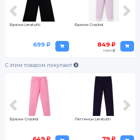
Брюки Leratutti
Брюки Crockid
699
849
1 699
С этим товаром покупают
Брюки Crockid
Леггинсы Leratutti
649
79