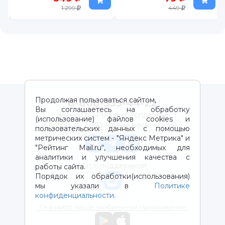
1 299
449
Продолжая пользоваться сайтом,
8-800-333-44-22
Вы соглашаетесь на обработку
Звонок по России бесплатный
(использование) файлов cookies и
с 9:00 до 21:00 (время московское)
пользовательских данных с помощью
метрических систем - "Яндекс Метрика" и
"Рейтинг Mail.ru“, необходимых для
аналитики и улучшения качества с
Чат с поддержкой
работы сайта.
Порядок их обработки(использования)
мы указали в
Политике
конфиденциальности
.
Скачайте наше мобильное приложение