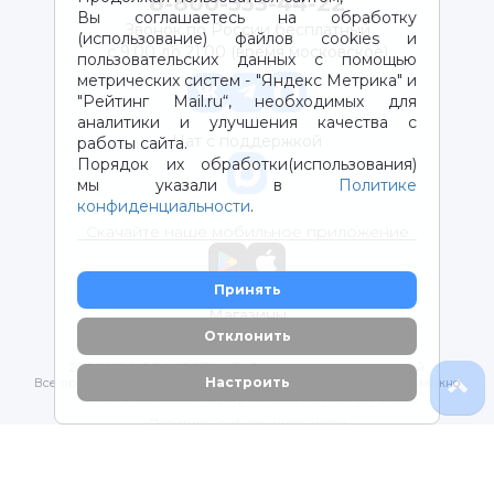
8-800-333-44-22
Вы соглашаетесь на обработку
Звонок по России бесплатный
(использование) файлов cookies и
с 9:00 до 21:00 (время московское)
пользовательских данных с помощью
метрических систем - "Яндекс Метрика" и
"Рейтинг Mail.ru“, необходимых для
аналитики и улучшения качества с
Чат с поддержкой
работы сайта.
Порядок их обработки(использования)
мы указали в
Политике
конфиденциальности
.
Скачайте наше мобильное приложение
Принять
Магазины
Отклонить
2012-2026 © ООО "ВОТОНЯ". Детские товары с доставкой
Настроить
Все права защищены. Любое использование материалов возможно
только с письменного разрешения владельцев сайта.
Политика конфиденциальности