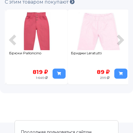
С этим товаром покупают
Брюки Palloncino
Бриджи Leratutti
819
89
1 649
299
Продолжая пользоваться сайтом,