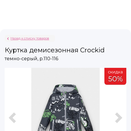
Назад к списку товаров
Куртка демисезонная Crockid
темно-серый, р.110-116
а
скидка
%
50%