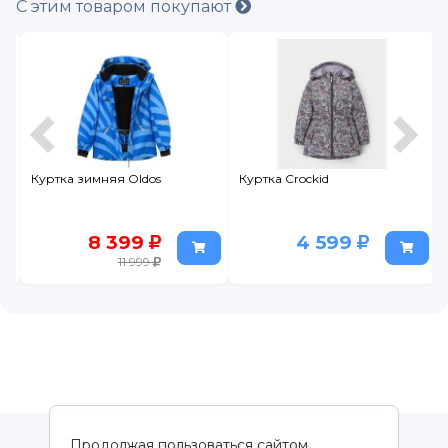
С этим товаром покупают
Куртка Crockid
Куртка Crockid
4 599
2 999
5 999
Продолжая пользоваться сайтом,