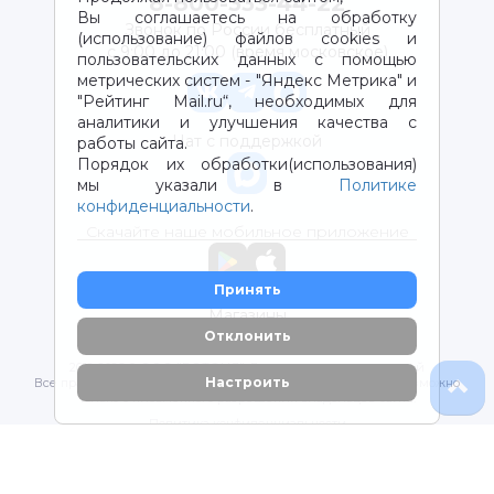
8-800-333-44-22
Вы соглашаетесь на обработку
Звонок по России бесплатный
(использование) файлов cookies и
с 9:00 до 21:00 (время московское)
пользовательских данных с помощью
метрических систем - "Яндекс Метрика" и
"Рейтинг Mail.ru“, необходимых для
аналитики и улучшения качества с
Чат с поддержкой
работы сайта.
Порядок их обработки(использования)
мы указали в
Политике
конфиденциальности
.
Скачайте наше мобильное приложение
Принять
Магазины
Отклонить
2012-2026 © ООО "ВОТОНЯ". Детские товары с доставкой
Настроить
Все права защищены. Любое использование материалов возможно
только с письменного разрешения владельцев сайта.
Политика конфиденциальности